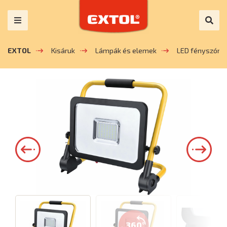
EXTOL
Kisáruk
Lámpák és elemek
LED fényszóró
360°