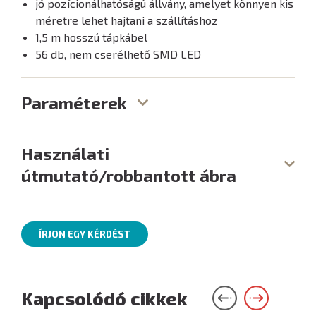
jó pozícionálhatóságú állvány, amelyet könnyen kis
méretre lehet hajtani a szállításhoz
1,5 m hosszú tápkábel
56 db, nem cserélhető SMD LED
Paraméterek
Használati
útmutató/robbantott ábra
ÍRJON EGY KÉRDÉST
Kapcsolódó cikkek