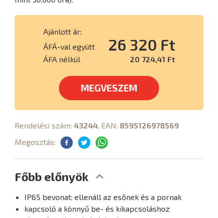
Ajánlott ár:
26 320 Ft
ÁFÁ-val együtt
ÁFA nélkül
20 724,41 Ft
MEGVESZEM
Rendelési szám:
43244
, EAN:
8595126978569
Megosztás:
Főbb előnyök
IP65 bevonat: ellenáll az esőnek és a pornak
kapcsoló a könnyű be- és kikapcsoláshoz