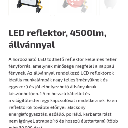
LED reflektor, 4500lm,
állvánnyal
A hordozható LED tölthető reflektor kellemes fehér
fényforrás, amelynek minősége megfelel a nappali
fénynek. Az állvánnyal rendelkező LED reflektorok
ideális munkalámpák nagy teljesítményüknek és
egyszerű és jól elhelyezhető állványuknak
köszönhetően. 1,5 m hosszú kábellel és
a világítótesten egy kapcsolóval rendelkeznek. Ezen
reflektorok további előnyei: alacsony
energiafogyasztás, esőálló, porálló, karbantartást
nem igényel, strapabíró és hosszú élettartamú (több
mint 30.000 óra).