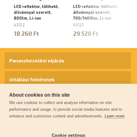
LED reflektor, tölthető,
LED reflektor, tölthető,
LE
állvánnyal szerelt,
állvánnyal szerelt,
sz
800lm, Li-ion
700/1400lm, Li-ion
3
43122
43125
4
18 260 Ft
29 520 Ft
1
Panaszkezelési eljárás
Jótállási feltételek
About cookies on this site
Személyes adatok védelme
We use cookies to collect and analyse information on site
performance and usage, to provide social media features and to
enhance and customise content and advertisements.
Learn more
Kapcsolat
Cookie settings
Garancia regisztráció