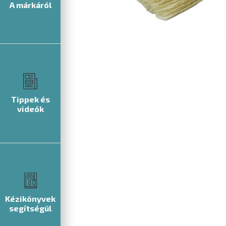
A márkáról
Tippek és
videók
Kézikönyvek
segítségül