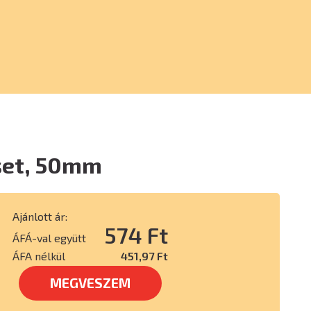
set, 50mm
Ajánlott ár:
574 Ft
ÁFÁ-val együtt
ÁFA nélkül
451,97 Ft
MEGVESZEM