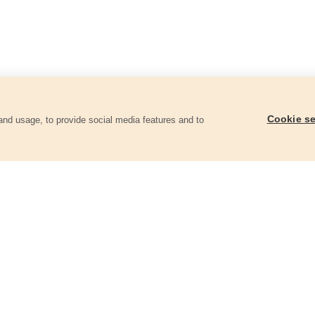
Cookie se
and usage, to provide social media features and to
góriában
Ácsceruza, 180mm
Festőzsinór krétapor