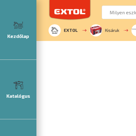
EXTOL
Kisáruk
Kezdőlap
Katalógus