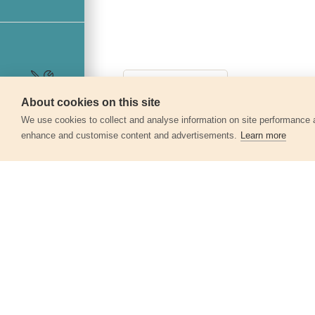
About cookies on this site
Szerviz
We use cookies to collect and analyse information on site performance 
enhance and customise content and advertisements.
Learn more
Egyéb termékek a kate
Lapos ecset, 5db-os készlet, 12-25-