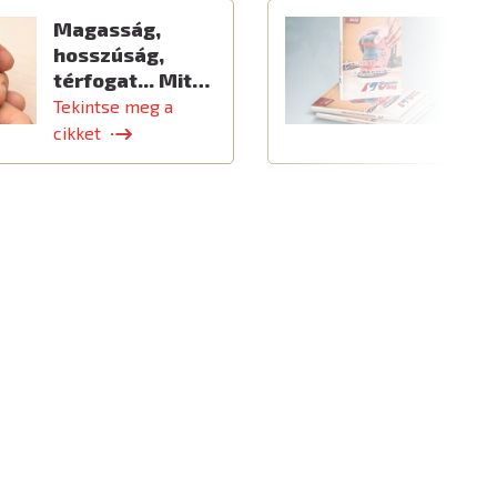
Magasság,
Ú
hosszúság,
térfogat... Mit…
Tekintse meg a
T
cikket
c