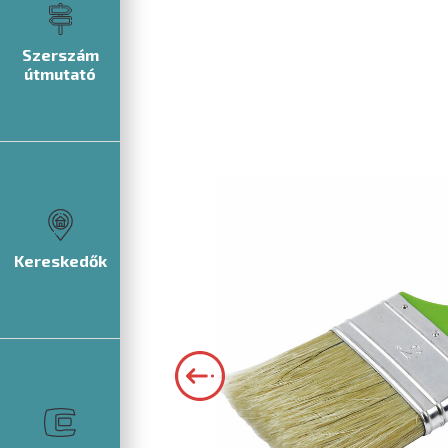
Szerszám
útmutató
Kereskedők