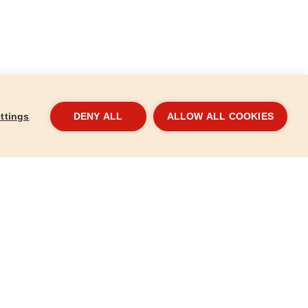
ttings
DENY ALL
ALLOW ALL COOKIES
ral, 30m
Lapos ecset, 25mm
Lapo