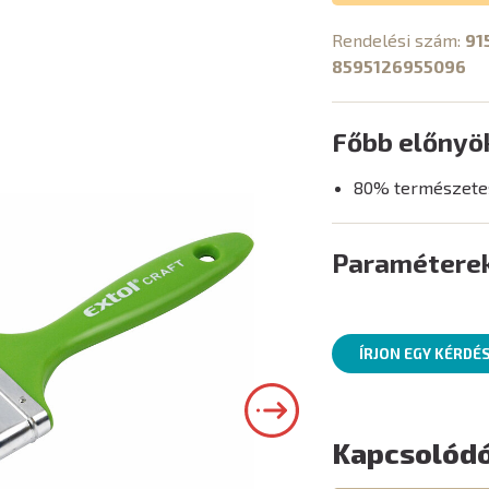
Rendelési szám:
91
8595126955096
Főbb előnyö
80% természetes
Paramétere
ÍRJON EGY KÉRDÉ
Kapcsolódó