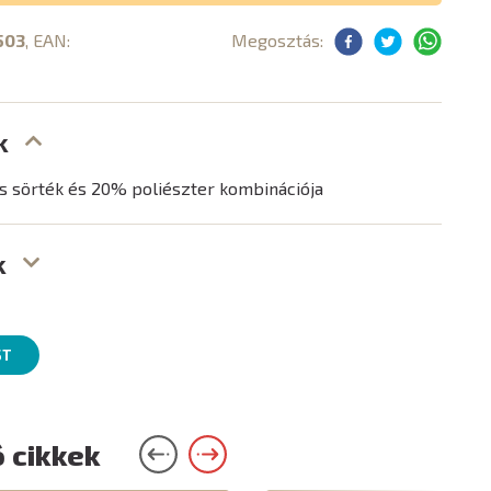
503
, EAN:
Megosztás:
k
 sörték és 20% poliészter kombinációja
k
ST
 cikkek