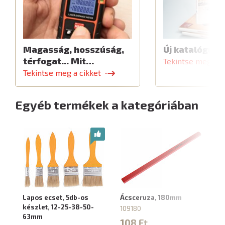
Magasság, hosszúság,
Új katalógus
térfogat... Mit…
Tekintse meg a c
Tekintse meg a cikket
Egyéb termékek a kategóriában
Lapos ecset, 5db-os
Ácsceruza, 180mm
Fe
készlet, 12-25-38-50-
3
109180
63mm
98
108 Ft