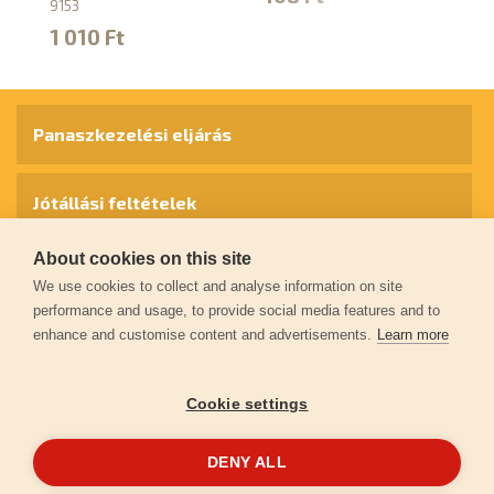
9153
1
1 010 Ft
Panaszkezelési eljárás
Jótállási feltételek
About cookies on this site
Személyes adatok védelme
We use cookies to collect and analyse information on site
performance and usage, to provide social media features and to
enhance and customise content and advertisements.
Learn more
Kapcsolat
Cookie settings
Garancia regisztráció
DENY ALL
© 2026
extol.hu
- Minden jog fenntartva