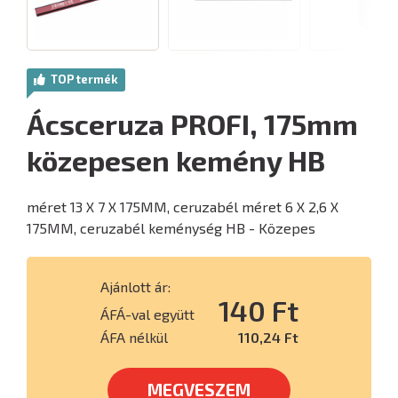
TOP termék
Ácsceruza PROFI, 175mm
közepesen kemény HB
méret 13 X 7 X 175MM, ceruzabél méret 6 X 2,6 X
175MM, ceruzabél keménység HB - Közepes
Ajánlott ár:
140 Ft
ÁFÁ-val együtt
ÁFA nélkül
110,24 Ft
MEGVESZEM