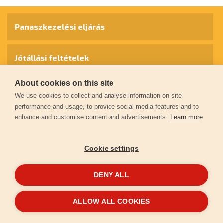
Panaszkezelési eljárás
Jótállási feltételek
About cookies on this site
Személyes adatok védelme
We use cookies to collect and analyse information on site
performance and usage, to provide social media features and to
enhance and customise content and advertisements.
Learn more
Kapcsolat
Cookie settings
Garancia regisztráció
DENY ALL
© 2026
extol.hu
- Minden jog fenntartva
ALLOW ALL COOKIES
Létrehozta
FEO