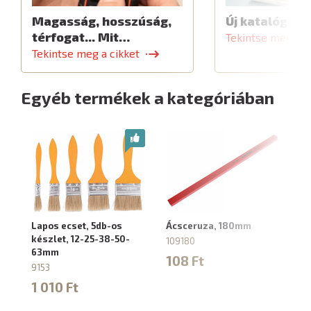
Magasság, hosszúság,
Új katalógus
térfogat... Mit…
Tekintse meg a c
Tekintse meg a cikket
Egyéb termékek a kategóriában
Lapos ecset, 5db-os
Ácsceruza, 180mm
La
készlet, 12-25-38-50-
109180
91
63mm
108 Ft
2
9153
1 010 Ft