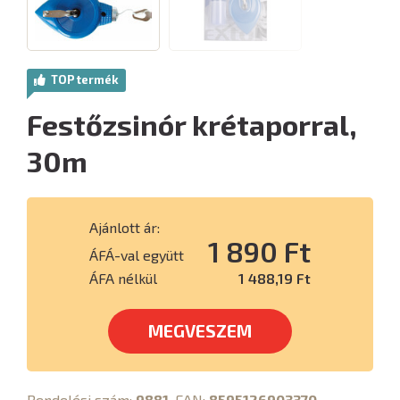
TOP termék
Festőzsinór krétaporral,
30m
Ajánlott ár:
1 890 Ft
ÁFÁ-val együtt
ÁFA nélkül
1 488,19 Ft
MEGVESZEM
Rendelési szám:
9881
, EAN:
8595126903370