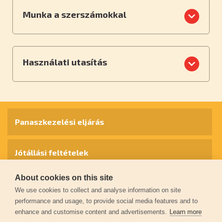
Munka a szerszámokkal
Használati utasítás
Panaszkezelési eljárás
Jótállási feltételek
About cookies on this site
Személyes adatok védelme
We use cookies to collect and analyse information on site
performance and usage, to provide social media features and to
enhance and customise content and advertisements.
Learn more
Kapcsolat