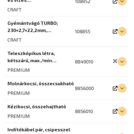
108852
CRAFT
Gyémántvágó TURBO;
230×2,7×22,2mm,…
108855
CRAFT
Teleszkópikus létra,
kétszárú, max./min…
8849010
PREMIUM
Molnárkocsi, összecsukható
8856000
PREMIUM
Kézikocsi, összehajtható
8856010
PREMIUM
Indítókábel pár, csipesszel