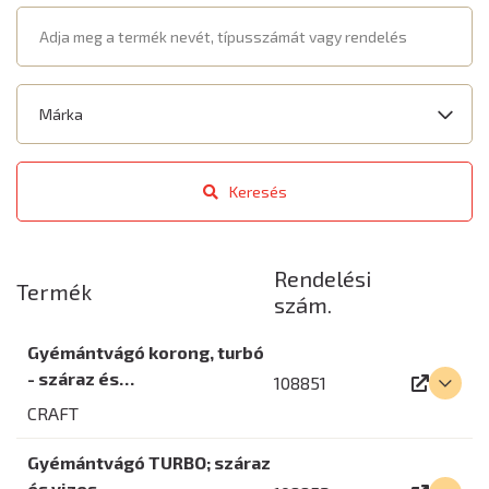
Keresés
Rendelési
Termék
szám.
Gyémántvágó korong, turbó
- száraz és…
108851
CRAFT
Gyémántvágó TURBO; száraz
és vizes…