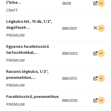
("bika…
9608
CRAFT
Légkulcs klt., 15 db, 1/2",
dugófejek …
8865001
PREMIUM
Egyenes furatköszörű
tartozékokkal,…
8865002
PREMIUM
Racsnis légkulcs, 1/2“,
pneumatikus,…
8865015
PREMIUM
Furatköszörű, pneumatikus
8865030
PREMIUM