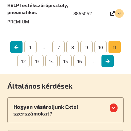
HVLP festékszórópisztoly,
pneumatikus
8865052
PREMIUM
..
1
7
8
9
10
11
..
12
13
14
15
16
Általános kérdések
Hogyan vásároljunk Extol
szerszámokat?