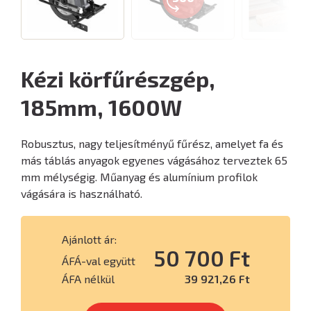
Kézi körfűrészgép,
185mm, 1600W
Robusztus, nagy teljesítményű fűrész, amelyet fa és
más táblás anyagok egyenes vágásához terveztek 65
mm mélységig. Műanyag és alumínium profilok
vágására is használható.
Ajánlott ár:
50 700 Ft
ÁFÁ-val együtt
ÁFA nélkül
39 921,26 Ft