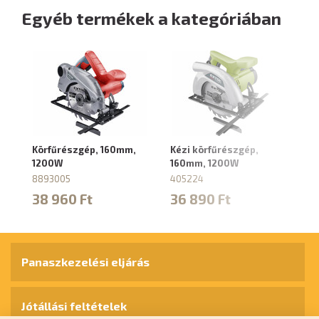
Egyéb termékek a kategóriában
Körfűrészgép, 160mm,
Kézi körfűrészgép,
Ké
1200W
160mm, 1200W
1
8893005
405224
4
38 960 Ft
36 890 Ft
3
Panaszkezelési eljárás
Jótállási feltételek