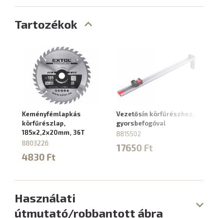
Tartozékok
Keményfémlapkás
Vezetősín körfűrészhez,
körfűrészlap,
gyorsbefogóval
185x2,2x20mm, 36T
8815502
8803226
17650 Ft
4830 Ft
Használati
útmutató/robbantott ábra