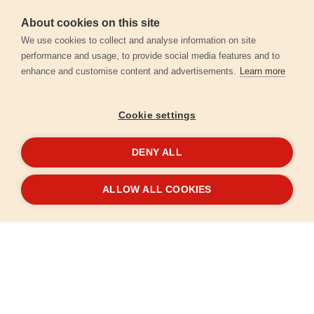
About cookies on this site
Személyes adatok védelme
We use cookies to collect and analyse information on site
performance and usage, to provide social media features and to
enhance and customise content and advertisements.
Learn more
Kapcsolat
Cookie settings
Garancia regisztráció
DENY ALL
© 2026
extol.hu
- Minden jog fenntartva
ALLOW ALL COOKIES
Létrehozta
FEO