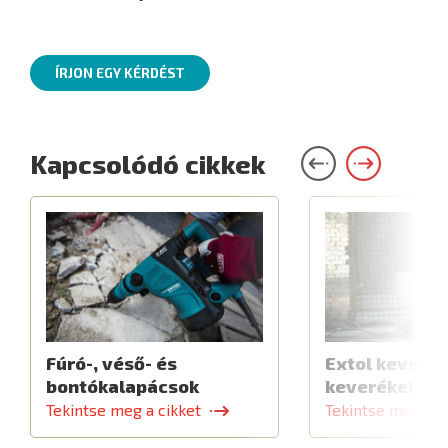
ÍRJON EGY KÉRDÉST
Kapcsolódó cikkek
Fúró-, véső- és
Extol keverők
bontókalapácsok
keverékekhe
Tekintse meg a cikket
Tekintse meg a c