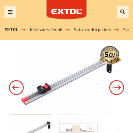
EXTOL
Kézi szerszámok
Satu szorító pullers
Szorí