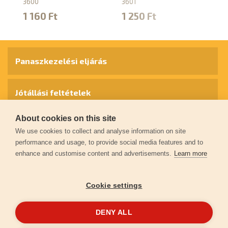
3600
3601
9
1 160 Ft
1 250 Ft
4
Panaszkezelési eljárás
Jótállási feltételek
About cookies on this site
Személyes adatok védelme
We use cookies to collect and analyse information on site
performance and usage, to provide social media features and to
enhance and customise content and advertisements.
Learn more
Kapcsolat
Cookie settings
Garancia regisztráció
DENY ALL
© 2026
extol.hu
- Minden jog fenntartva