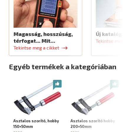
Magasság, hosszúság,
Új katalógus
térfogat... Mit…
Tekintse meg a c
Tekintse meg a cikket
Egyéb termékek a kategóriában
Asztalos szorító, hobby
Asztalos szorító hobby
Cs
150×50mm
200×50mm
1