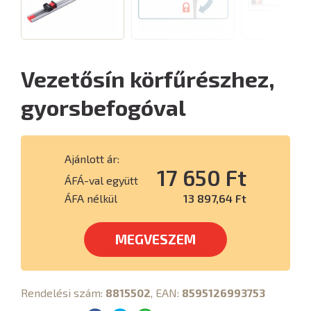
Vezetősín körfűrészhez,
gyorsbefogóval
Ajánlott ár:
17 650 Ft
ÁFÁ-val együtt
ÁFA nélkül
13 897,64 Ft
MEGVESZEM
Rendelési szám:
8815502
, EAN:
8595126993753