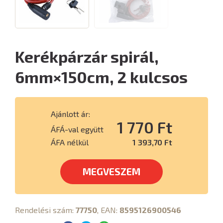
Kerékpárzár spirál,
6mm×150cm, 2 kulcsos
Ajánlott ár:
1 770 Ft
ÁFÁ-val együtt
ÁFA nélkül
1 393,70 Ft
MEGVESZEM
Rendelési szám:
77750
, EAN:
8595126900546