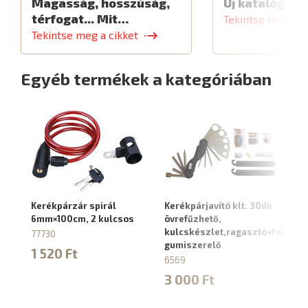
Magasság, hosszúság,
Új katalógus
térfogat... Mit…
Tekintse meg a c
Tekintse meg a cikket
Egyéb termékek a kategóriában
Kerékpárzár spirál
Kerékpárjavító klt. 30db
Ke
6mm×100cm, 2 kulcsos
övrefűzhető,
8
kulcskészlet,ragasztó+foltok,
77730
88
gumiszerelő
1 520 Ft
2
6569
3 000 Ft