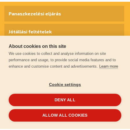
Panaszkezelési eljárás
Jótállási feltételek
About cookies on this site
Személyes adatok védelme
We use cookies to collect and analyse information on site
performance and usage, to provide social media features and to
enhance and customise content and advertisements.
Learn more
Kapcsolat
Cookie settings
Garancia regisztráció
DENY ALL
© 2026
extol.hu
- Minden jog fenntartva
ALLOW ALL COOKIES
Létrehozta
FEO