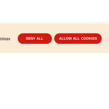
ttings
DENY ALL
ALLOW ALL COOKIES
0db övrefűzhető,
Kerékpárzár, 10×650mm, számzáras
Keré
ó+foltok,
szá