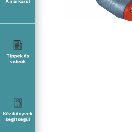
A márkáról
Tippek és
videók
Kézikönyvek
segítségül