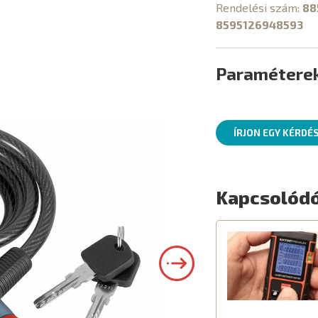
Rendelési szám:
88
8595126948593
Paramétere
ÍRJON EGY KÉRDÉ
Kapcsolódó