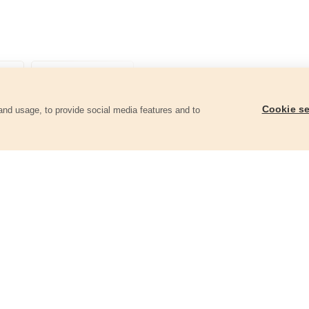
Cookie se
and usage, to provide social media features and to
góriában
Kerékpárzár spirál 6mm×100cm, 2
Kerékpárjavító klt. 3
kulcsos
kulcskészlet,ragaszt