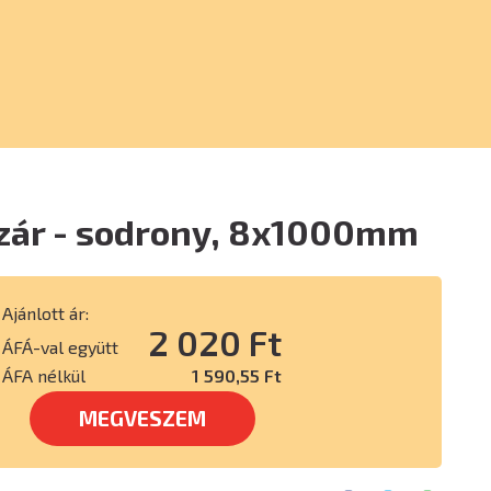
zár - sodrony, 8x1000mm
Ajánlott ár:
2 020 Ft
ÁFÁ-val együtt
ÁFA nélkül
1 590,55 Ft
MEGVESZEM