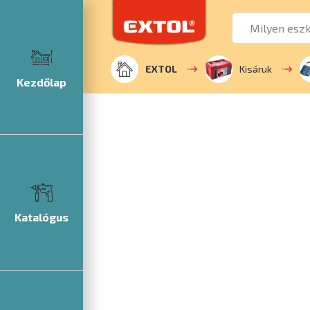
EXTOL
Kisáruk
Kezdőlap
Katalógus