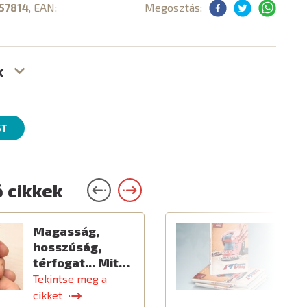
57814
, EAN:
Megosztás:
k
ST
 cikkek
Magasság,
Ú
hosszúság,
térfogat... Mit…
Tekintse meg a
T
cikket
c