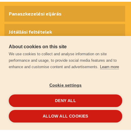
Panaszkezelési eljárás
Jótállási feltételek
About cookies on this site
Személyes adatok védelme
We use cookies to collect and analyse information on site
performance and usage, to provide social media features and to
enhance and customise content and advertisements.
Learn more
Kapcsolat
Cookie settings
Garancia regisztráció
DENY ALL
© 2026
extol.hu
- Minden jog fenntartva
ALLOW ALL COOKIES
Létrehozta
FEO