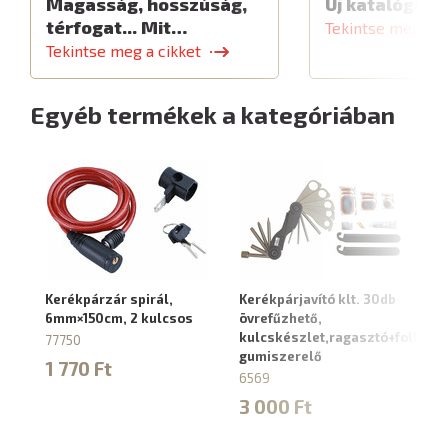
Magasság, hosszúság,
Új katalógus
térfogat... Mit…
Tekintse meg a c
Tekintse meg a cikket
Egyéb termékek a kategóriában
Kerékpárzár spirál,
Kerékpárjavító klt. 30db
Ke
6mm×150cm, 2 kulcsos
övrefűzhető,
8
kulcskészlet,ragasztó+foltok,
77750
88
gumiszerelő
1 770 Ft
2
6569
3 000 Ft