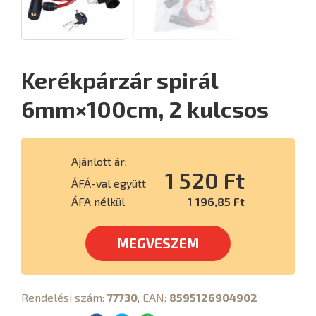
Kerékpárzár spirál
6mm×100cm, 2 kulcsos
Ajánlott ár:
1 520 Ft
ÁFÁ-val együtt
ÁFA nélkül
1 196,85 Ft
MEGVESZEM
Rendelési szám:
77730
, EAN:
8595126904902