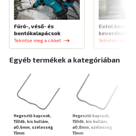
Fúró-, véső- és
Extol keverők
bontókalapácsok
keverékekhe
Tekintse meg a cikket
Tekintse meg a c
Egyéb termékek a kategóriában
Hegesztő kapcsok,
Hegesztő kapcsok,
He
150db, kis hullám,
150db, kis hullám,
15
⌀0,6mm, szélesség
⌀0,8mm, szélesség
⌀
15mm
15mm
1