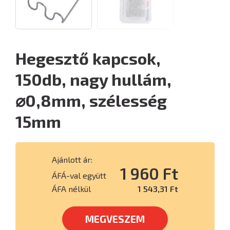
Hegesztő kapcsok,
150db, nagy hullám,
⌀0,8mm, szélesség
15mm
Ajánlott ár:
1 960 Ft
ÁFÁ-val együtt
ÁFA nélkül
1 543,31 Ft
MEGVESZEM