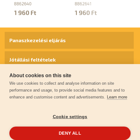
8862640
8862641
8
1 960 Ft
1 960 Ft
1
Panaszkezelési eljárás
Jótállási feltételek
About cookies on this site
Személyes adatok védelme
We use cookies to collect and analyse information on site
performance and usage, to provide social media features and to
enhance and customise content and advertisements.
Learn more
Kapcsolat
Cookie settings
Garancia regisztráció
DENY ALL
© 2026
extol.hu
- Minden jog fenntartva