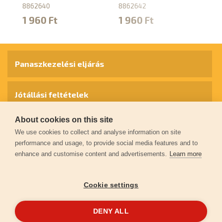
8862640
8862642
8
1 960 Ft
1 960 Ft
1
Panaszkezelési eljárás
Jótállási feltételek
About cookies on this site
Személyes adatok védelme
We use cookies to collect and analyse information on site
performance and usage, to provide social media features and to
enhance and customise content and advertisements.
Learn more
Kapcsolat
Cookie settings
Garancia regisztráció
DENY ALL
© 2026
extol.hu
- Minden jog fenntartva