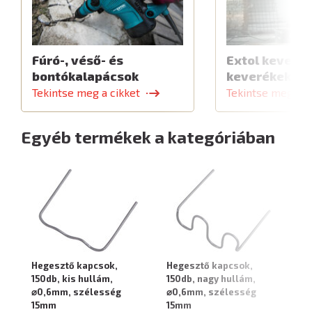
Fúró-, véső- és
Extol keverők
bontókalapácsok
keverékekhe
Tekintse meg a cikket
Tekintse meg a c
Egyéb termékek a kategóriában
Hegesztő kapcsok,
Hegesztő kapcsok,
He
150db, kis hullám,
150db, nagy hullám,
15
⌀0,6mm, szélesség
⌀0,6mm, szélesség
⌀
15mm
15mm
1