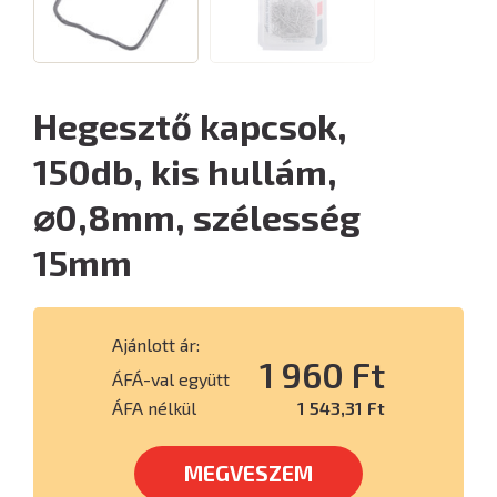
Hegesztő kapcsok,
150db, kis hullám,
⌀0,8mm, szélesség
15mm
Ajánlott ár:
1 960 Ft
ÁFÁ-val együtt
ÁFA nélkül
1 543,31 Ft
MEGVESZEM