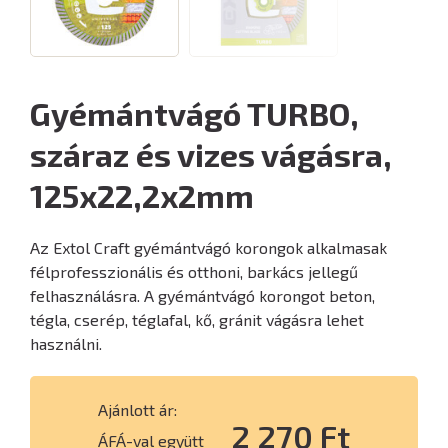
Gyémántvágó TURBO,
száraz és vizes vágásra,
125x22,2x2mm
Az Extol Craft gyémántvágó korongok alkalmasak
félprofesszionális és otthoni, barkács jellegű
felhasználásra. A gyémántvágó korongot beton,
tégla, cserép, téglafal, kő, gránit vágásra lehet
használni.
Ajánlott ár:
2 270 Ft
ÁFÁ-val együtt