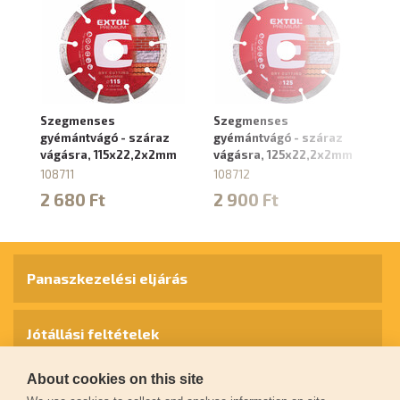
Szegmenses
Szegmenses
S
gyémántvágó - száraz
gyémántvágó - száraz
gy
vágásra, 115x22,2x2mm
vágásra, 125x22,2x2mm
vá
1
108711
108712
10
2 680 Ft
2 900 Ft
4
Panaszkezelési eljárás
Jótállási feltételek
About cookies on this site
Személyes adatok védelme