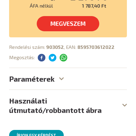
ÁFA nélkül
1 787,40 Ft
MEGVESZEM
Rendelési szám:
903052
, EAN:
8595703612022
Megosztás:
Paraméterek
Használati
útmutató/robbantott ábra
ÍRJON EGY KÉRDÉST