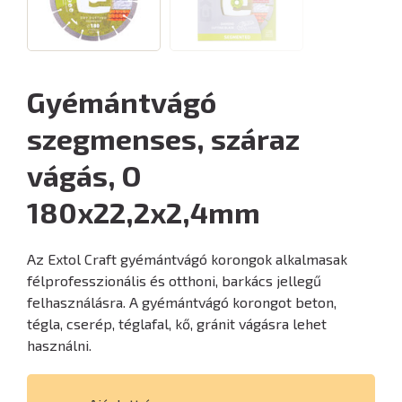
Gyémántvágó
szegmenses, száraz
vágás, O
180x22,2x2,4mm
Az Extol Craft gyémántvágó korongok alkalmasak
félprofesszionális és otthoni, barkács jellegű
felhasználásra. A gyémántvágó korongot beton,
tégla, cserép, téglafal, kő, gránit vágásra lehet
használni.