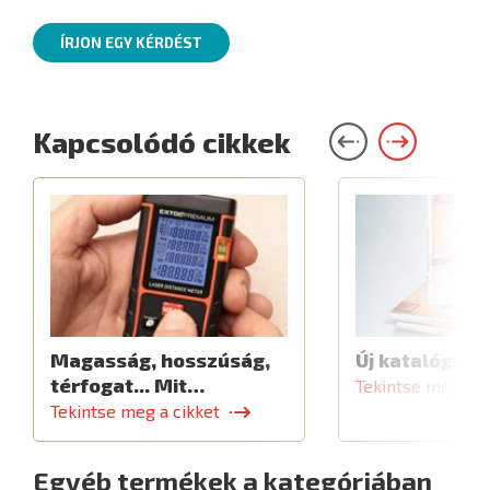
ÍRJON EGY KÉRDÉST
Kapcsolódó cikkek
Magasság, hosszúság,
Új katalógus
térfogat... Mit…
Tekintse meg a c
Tekintse meg a cikket
Egyéb termékek a kategóriában