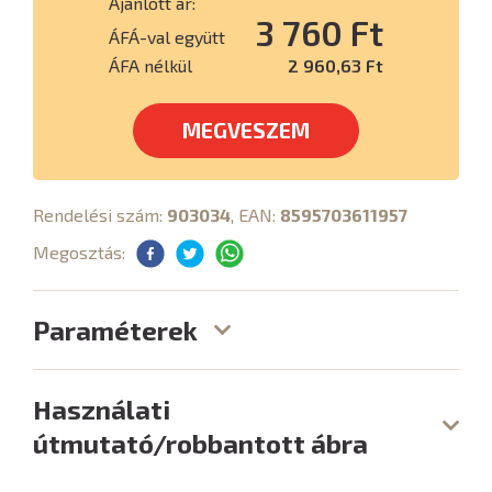
Ajánlott ár:
3 760 Ft
ÁFÁ-val együtt
ÁFA nélkül
2 960,63 Ft
MEGVESZEM
Rendelési szám:
903034
, EAN:
8595703611957
Megosztás:
Paraméterek
Használati
útmutató/robbantott ábra