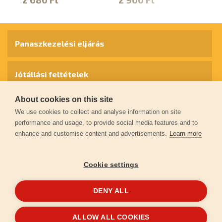
4
Panaszkezelési eljárás
Jótállási feltételek
About cookies on this site
Személyes adatok védelme
We use cookies to collect and analyse information on site
performance and usage, to provide social media features and to
enhance and customise content and advertisements.
Learn more
Kapcsolat
Cookie settings
Garancia regisztráció
DENY ALL
© 2026
extol.hu
- Minden jog fenntartva
ALLOW ALL COOKIES