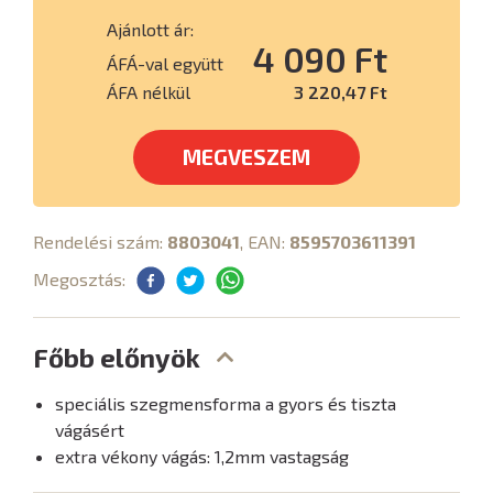
Ajánlott ár:
4 090 Ft
ÁFÁ-val együtt
ÁFA nélkül
3 220,47 Ft
MEGVESZEM
Rendelési szám:
8803041
, EAN:
8595703611391
Megosztás:
Főbb előnyök
speciális szegmensforma a gyors és tiszta
vágásért
extra vékony vágás: 1,2mm vastagság