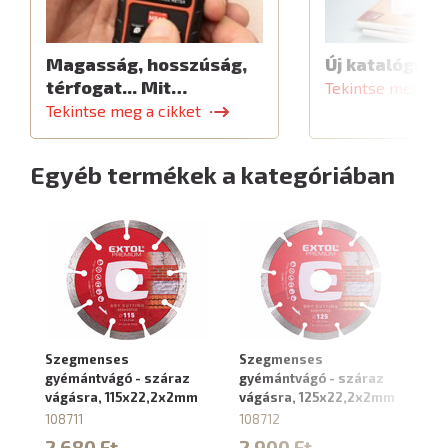
Magasság, hosszúság,
Új katalógus
térfogat... Mit…
Tekintse meg a c
Tekintse meg a cikket
Egyéb termékek a kategóriában
Szegmenses
Szegmenses
S
gyémántvágó - száraz
gyémántvágó - száraz
gy
vágásra, 115x22,2x2mm
vágásra, 125x22,2x2mm
vá
1
108711
108712
10
2 680 Ft
2 900 Ft