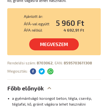
kő, gránit vágásra lehet használni.
Ajánlott ár:
5 960 Ft
ÁFÁ-val együtt
ÁFA nélkül
4 692,91 Ft
MEGVESZEM
Rendelési szám:
8703062
, EAN:
8595703611308
Megosztás:
Főbb előnyök
a gyémántvágó korongot beton, tégla, cserép,
téglafal, kő, gránit vágásra lehet használni