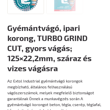
Gyémántvágó, ipari
korong, TURBO GRIND
CUT, gyors vágás;
125×22,2mm, száraz és
vizes vágásra
Az Extol Industrial gyémántvágó korongok
megbízható, általános felhasználású
vágószerszámok, melyek megfelelő biztonságot
garantálnak Önnek a munkavégzés során A
gyémántvágó korongot beton, tégla, cserép, téglafal,