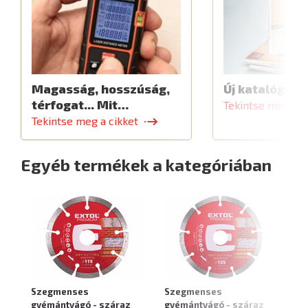
Magasság, hosszúság,
Új katalógus
térfogat... Mit…
Tekintse meg a c
Tekintse meg a cikket
Egyéb termékek a kategóriában
Szegmenses
Szegmenses
S
gyémántvágó - száraz
gyémántvágó - száraz
gy