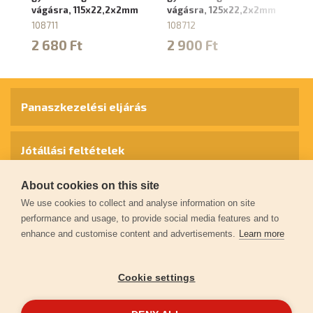
vágásra, 115x22,2x2mm
vágásra, 125x22,2x2mm
vá
1
108711
108712
10
2 680 Ft
2 900 Ft
4
Panaszkezelési eljárás
Jótállási feltételek
About cookies on this site
Személyes adatok védelme
We use cookies to collect and analyse information on site
performance and usage, to provide social media features and to
enhance and customise content and advertisements.
Learn more
Kapcsolat
Cookie settings
Garancia regisztráció