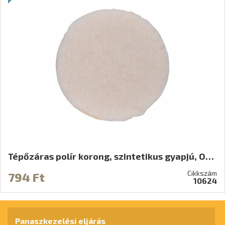
Tépőzáras polír korong, szintetikus gyapjú, O…
Cikkszám
794 Ft
10624
Panaszkezelési eljárás