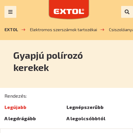
EXTOL
Elektromos szerszámok tartozékai
Csiszolóany
Gyapjú polírozó
kerekek
Rendezés:
Legújabb
Legnépszerűbb
A legdrágább
A legolcsóbbtól