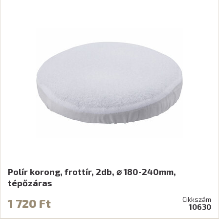
Polír korong, frottír, 2db, ⌀ 180-240mm,
tépőzáras
Cikkszám
1 720 Ft
10630