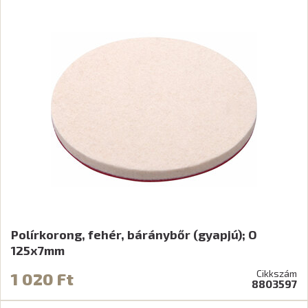
Polírkorong, fehér, báránybőr (gyapjú); O
125x7mm
Cikkszám
1 020 Ft
8803597