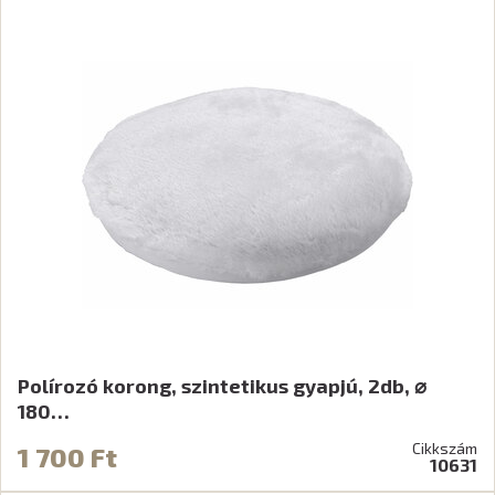
Polírozó korong, szintetikus gyapjú, 2db, ⌀
180…
Cikkszám
1 700 Ft
10631