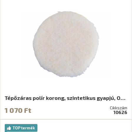
Tépőzáras polír korong, szintetikus gyapjú, O…
Cikkszám
1 070 Ft
10626
TOP termék