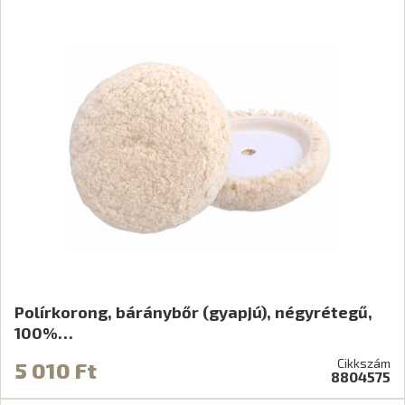
Polírkorong, báránybőr (gyapjú), négyrétegű,
100%…
Cikkszám
5 010 Ft
8804575