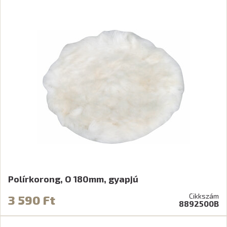
Polírkorong, O 180mm, gyapjú
Cikkszám
3 590 Ft
8892500B