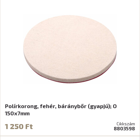
Polírkorong, fehér, báránybőr (gyapjú); O
150x7mm
Cikkszám
1 250 Ft
8803598