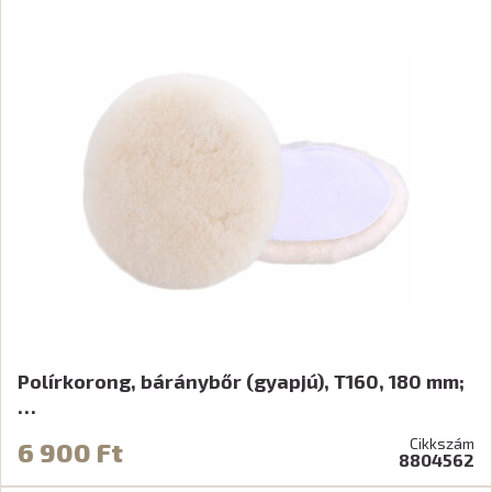
Polírkorong, báránybőr (gyapjú), T160, 180 mm;
…
Cikkszám
6 900 Ft
8804562