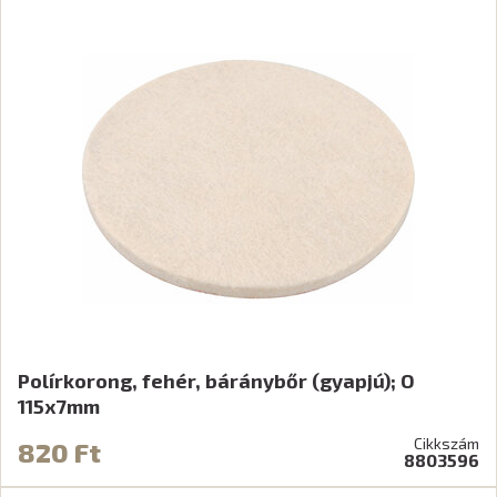
Polírkorong, fehér, báránybőr (gyapjú); O
115x7mm
Cikkszám
820 Ft
8803596