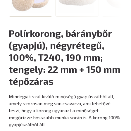
Polírkorong, báránybőr
(gyapjú), négyrétegű,
100%, T240, 190 mm;
tengely: 22 mm + 150 mm
tépőzáras
Mindegyik szál kiváló minőségű gyapjúszálból áll,
amely szorosan meg van csavarva, ami lehetővé
teszi, hogy a korong ugyanazt a minőséget
megőrizze hosszabb munka során is. A korong 100%
gyapjúszálból áll.