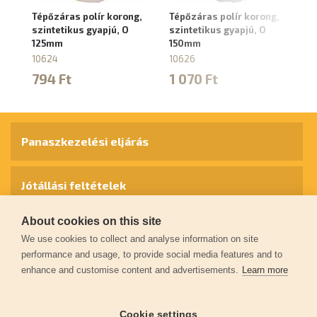
Tépőzáras polír korong,
Tépőzáras polír korong,
Po
szintetikus gyapjú, O
szintetikus gyapjú, O
gy
125mm
150mm
8
10624
10626
3
794 Ft
1 070 Ft
Panaszkezelési eljárás
Jótállási feltételek
About cookies on this site
Személyes adatok védelme
We use cookies to collect and analyse information on site
performance and usage, to provide social media features and to
enhance and customise content and advertisements.
Learn more
Kapcsolat
Cookie settings
Garancia regisztráció