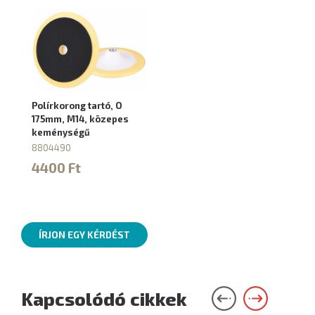
Polírkorong tartó, O
175mm, M14, közepes
keménységű
8804490
4400 Ft
ÍRJON EGY KÉRDÉST
Kapcsolódó cikkek