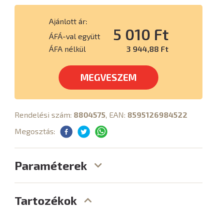
Ajánlott ár:
5 010 Ft
ÁFÁ-val együtt
ÁFA nélkül
3 944,88 Ft
MEGVESZEM
Rendelési szám:
8804575
, EAN:
8595126984522
Megosztás:
Paraméterek
Tartozékok