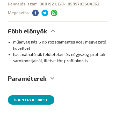
Rendelési szám:
8801921
, EAN:
8595703604362
Megosztás:
Főbb előnyök
műanyag ház 6 db rozsdamentes acél megvezető
hüvellyel
használható sík felületeken és négyszög profilok
sarokpontjainál, illetve kör profilokon is
Paraméterek
ÍRJON EGY KÉRDÉST