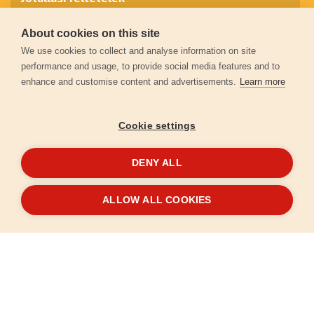
About cookies on this site
Személyes adatok védelme
We use cookies to collect and analyse information on site
performance and usage, to provide social media features and to
enhance and customise content and advertisements.
Learn more
Kapcsolat
Cookie settings
Garancia regisztráció
DENY ALL
© 2026
extol.hu
- Minden jog fenntartva
ALLOW ALL COOKIES
Létrehozta
FEO