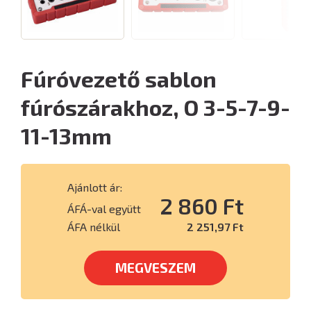
Fúróvezető sablon
fúrószárakhoz, O 3-5-7-9-
11-13mm
Ajánlott ár:
2 860 Ft
ÁFÁ-val együtt
ÁFA nélkül
2 251,97 Ft
MEGVESZEM