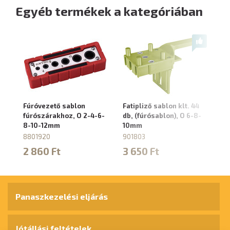
Egyéb termékek a kategóriában
Fúróvezető sablon
Fatipliző sablon klt. 44
fúrószárakhoz, O 2-4-6-
db, (fúrósablon), O 6-8-
8-10-12mm
10mm
8801920
901803
2 860 Ft
3 650 Ft
Panaszkezelési eljárás
Jótállási feltételek