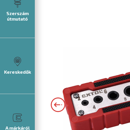
Szerszám
útmutató
Kereskedők
A márkáról