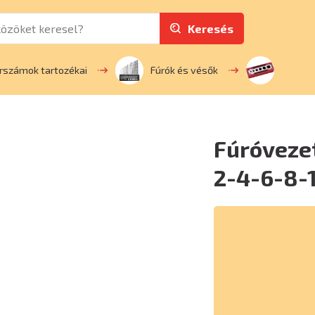
Keresés
rszámok tartozékai
Fúrók és vésők
Fúróveze
2-4-6-8