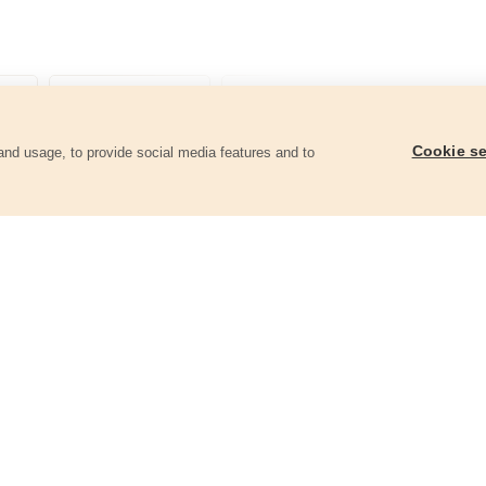
Cookie se
and usage, to provide social media features and to
góriában
Fatipliző sablon klt. 44 db,
(fúrósablon), O 6-8-10mm