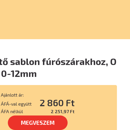
tő sablon fúrószárakhoz, O
-10-12mm
Ajánlott ár:
2 860 Ft
ÁFÁ-val együtt
ÁFA nélkül
2 251,97 Ft
MEGVESZEM