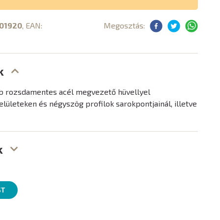
01920
, EAN:
Megosztás:
k
b rozsdamentes acél megvezető hüvellyel
elületeken és négyszög profilok sarokpontjainál, illetve
k
ST