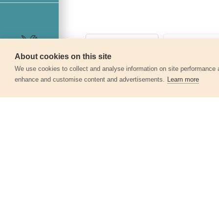
About cookies on this site
Szerviz
We use cookies to collect and analyse information on site performance 
enhance and customise content and advertisements.
Learn more
Egyéb termékek a kate
Fúróvezető sablon fúrószárakhoz, O
3-5-7-9-11-13mm