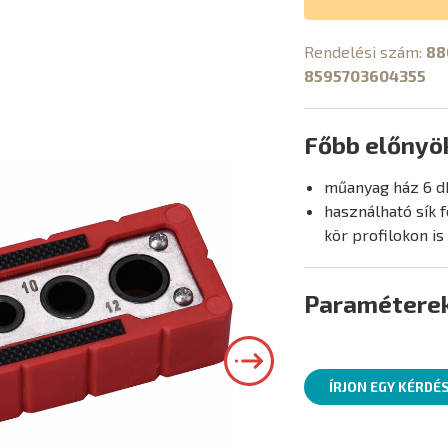
Rendelési szám:
88
8595703604355
Főbb előnyö
műanyag ház 6 d
használható sík f
kör profilokon is
Paramétere
ÍRJON EGY KÉRDÉ