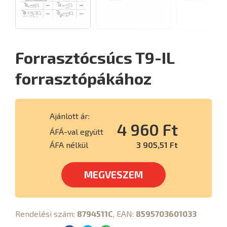
Forrasztócsúcs T9-IL
forrasztópákához
Ajánlott ár:
4 960 Ft
ÁFÁ-val együtt
ÁFA nélkül
3 905,51 Ft
MEGVESZEM
Rendelési szám:
8794511C
, EAN:
8595703601033