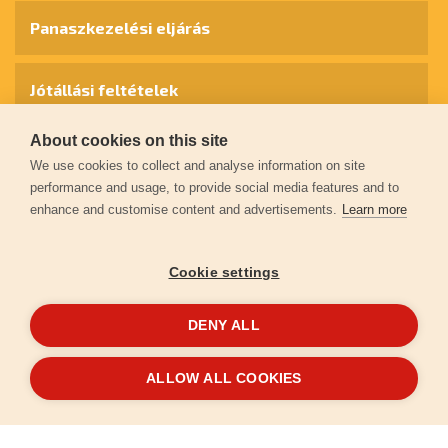
Panaszkezelési eljárás
Jótállási feltételek
About cookies on this site
Személyes adatok védelme
We use cookies to collect and analyse information on site
performance and usage, to provide social media features and to
enhance and customise content and advertisements.
Learn more
Kapcsolat
Cookie settings
Garancia regisztráció
DENY ALL
© 2026
extol.hu
- Minden jog fenntartva
ALLOW ALL COOKIES
Létrehozta
FEO