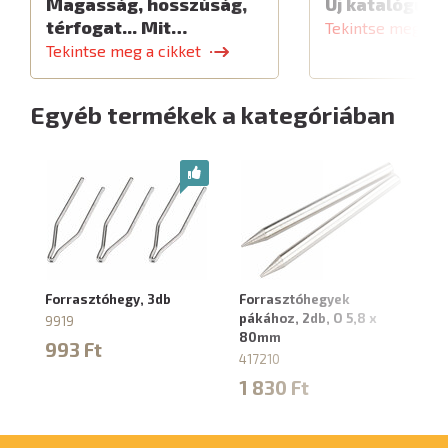
Magasság, hosszúság,
Új katalógus
térfogat... Mit…
Tekintse meg a c
Tekintse meg a cikket
Egyéb termékek a kategóriában
Forrasztóhegy, 3db
Forrasztóhegyek
Fo
pákához, 2db, O 5,8 x
9919
88
80mm
993 Ft
1
417210
1 830 Ft