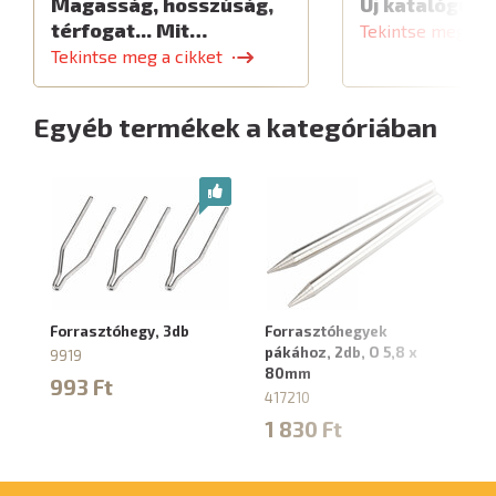
Magasság, hosszúság,
Új katalógus
térfogat... Mit…
Tekintse meg a c
Tekintse meg a cikket
Egyéb termékek a kategóriában
Forrasztóhegy, 3db
Forrasztóhegyek
Fo
pákához, 2db, O 5,8 x
9919
88
80mm
993 Ft
1
417210
1 830 Ft