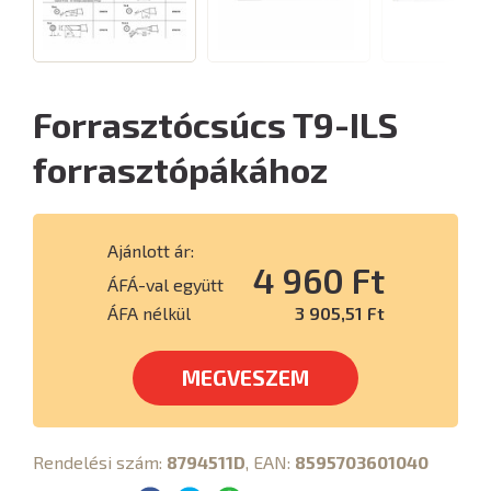
Forrasztócsúcs T9-ILS
forrasztópákához
Ajánlott ár:
4 960 Ft
ÁFÁ-val együtt
ÁFA nélkül
3 905,51 Ft
MEGVESZEM
Rendelési szám:
8794511D
, EAN:
8595703601040