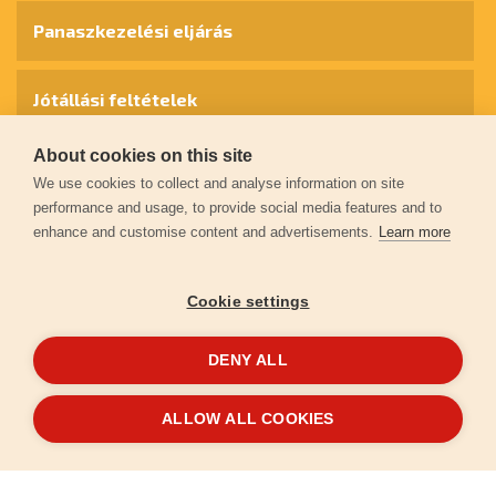
Panaszkezelési eljárás
Jótállási feltételek
About cookies on this site
Személyes adatok védelme
We use cookies to collect and analyse information on site
performance and usage, to provide social media features and to
enhance and customise content and advertisements.
Learn more
Kapcsolat
Cookie settings
Garancia regisztráció
DENY ALL
© 2026
extol.hu
- Minden jog fenntartva
ALLOW ALL COOKIES
Létrehozta
FEO