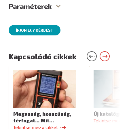
Paraméterek
ÍRJON EGY KÉRDÉST
Kapcsolódó cikkek
Magasság, hosszúság,
Új katalógus
térfogat... Mit…
Tekintse meg a c
Tekintse meg a cikket