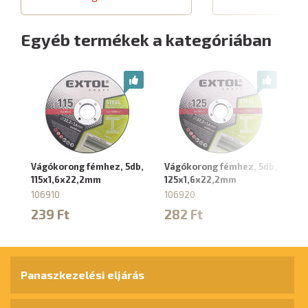
Egyéb termékek a kategóriában
Vágókorong fémhez, 5db,
Vágókorong fémhez, 5db,
Vá
115x1,6x22,2mm
125x1,6x22,2mm
db
106910
106920
10
239 Ft
282 Ft
3
Panaszkezelési eljárás