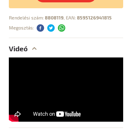
Rendelési szám:
8808119
, EAN:
8595126941815
Megosztás:
Videó