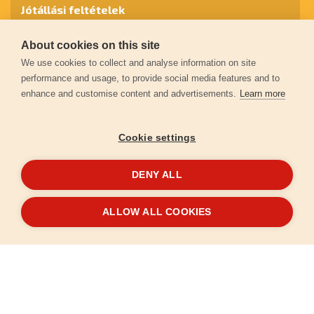
Jótállási feltételek
About cookies on this site
Személyes adatok védelme
We use cookies to collect and analyse information on site
performance and usage, to provide social media features and to
enhance and customise content and advertisements.
Learn more
Kapcsolat
Cookie settings
Garancia regisztráció
DENY ALL
© 2026
extol.hu
- Minden jog fenntartva
ALLOW ALL COOKIES
Létrehozta
FEO