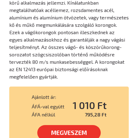
körű alkalmazás jellemzi. Kínálatunkban
megtalálhatóak acéllemez, rozsdamentes acél,
alumínium és alumínium ötvözetek, vagy természetes
kő és műkő megmunkálására szolgáló korongok.
Ezek a vágókorongok pontosan illeszkednek az
egyes alkalmazásokhoz és garantálják a nagy vágási
teljesítményt. Az összes vágó- és köszörűkorong-
sorozatot szögcsiszolóban történő működésre
tervezték 80 m/s munkasebességgel. A korongokat
az EN 12413 európai biztonsági előírásoknak
megfelelően gyártják.
Ajánlott ár:
1 010 Ft
ÁFÁ-val együtt
ÁFA nélkül
795,28 Ft
MEGVESZEM