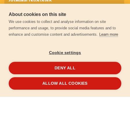
About cookies on this site
Személyes adatok védelme
We use cookies to collect and analyse information on site
performance and usage, to provide social media features and to
enhance and customise content and advertisements.
Learn more
Kapcsolat
Cookie settings
Garancia regisztráció
DENY ALL
© 2026
extol.hu
- Minden jog fenntartva
ALLOW ALL COOKIES
Létrehozta
FEO