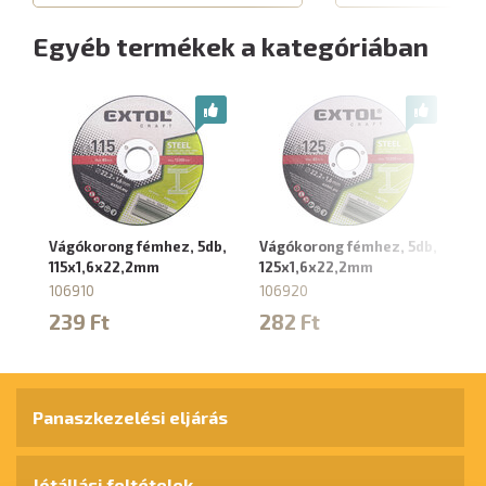
Egyéb termékek a kategóriában
Vágókorong fémhez, 5db,
Vágókorong fémhez, 5db,
Vá
115x1,6x22,2mm
125x1,6x22,2mm
db
106910
106920
10
239 Ft
282 Ft
3
Panaszkezelési eljárás
Jótállási feltételek