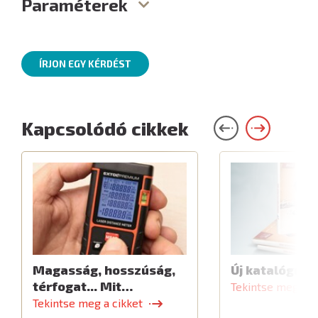
Paraméterek
ÍRJON EGY KÉRDÉST
Kapcsolódó cikkek
Magasság, hosszúság,
Új katalógus
térfogat... Mit…
Tekintse meg a c
Tekintse meg a cikket