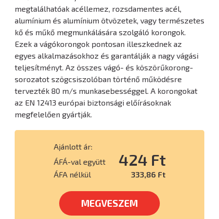
megtalálhatóak acéllemez, rozsdamentes acél,
alumínium és alumínium ötvözetek, vagy természetes
kő és műkő megmunkálására szolgáló korongok.
Ezek a vágókorongok pontosan illeszkednek az
egyes alkalmazásokhoz és garantálják a nagy vágási
teljesítményt. Az összes vágó- és köszörűkorong-
sorozatot szögcsiszolóban történő működésre
tervezték 80 m/s munkasebességgel. A korongokat
az EN 12413 európai biztonsági előírásoknak
megfelelően gyártják.
Ajánlott ár:
424 Ft
ÁFÁ-val együtt
ÁFA nélkül
333,86 Ft
MEGVESZEM