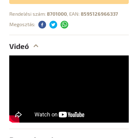
Rendelési szám:
8701000
, EAN:
8595126966337
Megosztás:
Videó