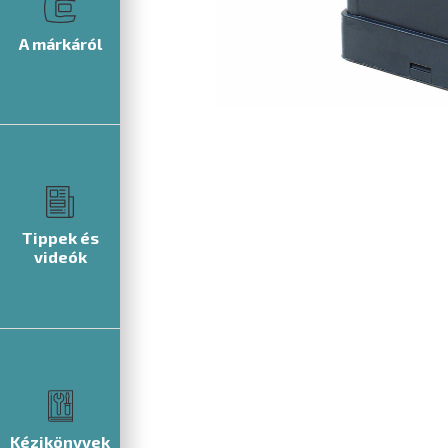
A márkáról
Tippek és
videók
Kézikönyvek