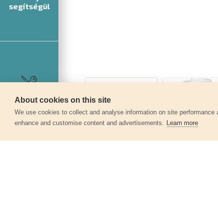
segítségül
About cookies on this site
Szerviz
We use cookies to collect and analyse information on site performance 
enhance and customise content and advertisements.
Learn more
Egyéb termékek a kate