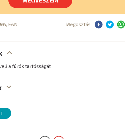
MEGVESZEM
19A
, EAN:
Megosztás:
k
veli a fúrók tartósságát
k
ST