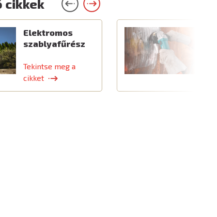
 cikkek
Elektromos
C
szablyafűrész
a
t
Tekintse meg a
T
cikket
c