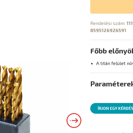
Rendelési szám:
11
8595126926591
Főbb előnyö
A titán felület nö
Paramétere
ÍRJON EGY KÉRDÉ