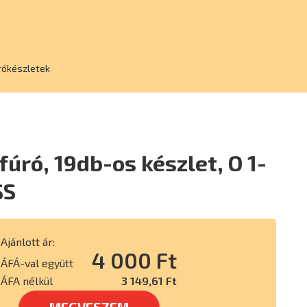
rókészletek
úró, 19db-os készlet, O 1-
SS
Ajánlott ár:
4 000 Ft
ÁFÁ-val együtt
ÁFA nélkül
3 149,61 Ft