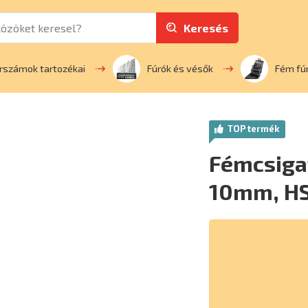
Keresés
rszámok tartozékai
Fúrók és vésők
Fém fú
TOP termék
Fémcsigaf
10mm, H