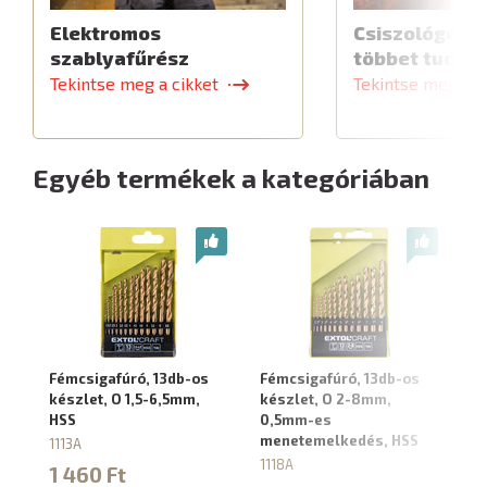
Elektromos
Csiszológép,
szablyafűrész
többet tud
Tekintse meg a cikket
Tekintse meg a c
Egyéb termékek a kategóriában
Fémcsigafúró, 13db-os
Fémcsigafúró, 13db-os
Fé
készlet, O 1,5-6,5mm,
készlet, O 2-8mm,
ké
HSS
0,5mm-es
11
menetemelkedés, HSS
1113A
4
1118A
1 460 Ft