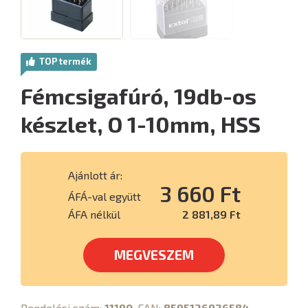
TOP termék
Fémcsigafúró, 19db-os
készlet, O 1-10mm, HSS
Ajánlott ár:
3 660 Ft
ÁFÁ-val együtt
ÁFA nélkül
2 881,89 Ft
MEGVESZEM
Rendelési szám:
11190
, EAN:
8595126926584