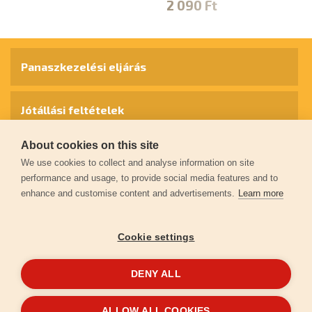
2 090 Ft
Panaszkezelési eljárás
Jótállási feltételek
About cookies on this site
Személyes adatok védelme
We use cookies to collect and analyse information on site
performance and usage, to provide social media features and to
enhance and customise content and advertisements.
Learn more
Kapcsolat
Cookie settings
Garancia regisztráció
DENY ALL
© 2026
extol.hu
- Minden jog fenntartva
ALLOW ALL COOKIES