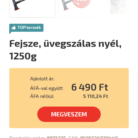
TOP termék
Fejsze, üvegszálas nyél,
1250g
Ajánlott ár:
6 490 Ft
ÁFÁ-val együtt
ÁFA nélkül
5 110,24 Ft
MEGVESZEM
Rendelési szám:
8871276
, EAN:
8595126970440