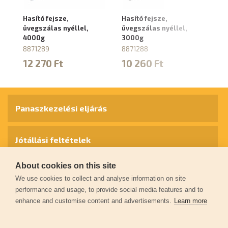
Hasító fejsze,
Hasító fejsze,
Ha
üvegszálas nyéllel,
üvegszálas nyéllel,
üv
4000g
3000g
2
8871289
8871288
88
12 270 Ft
10 260 Ft
8
Panaszkezelési eljárás
Jótállási feltételek
About cookies on this site
Személyes adatok védelme
We use cookies to collect and analyse information on site
performance and usage, to provide social media features and to
enhance and customise content and advertisements.
Learn more
Kapcsolat