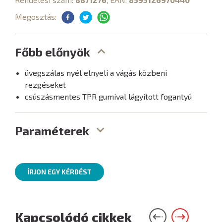
Megosztás:
Főbb előnyök
üvegszálas nyél elnyeli a vágás közbeni
rezgéseket
csúszásmentes TPR gumival lágyított fogantyú
Paraméterek
ÍRJON EGY KÉRDÉST
Kapcsolódó cikkek