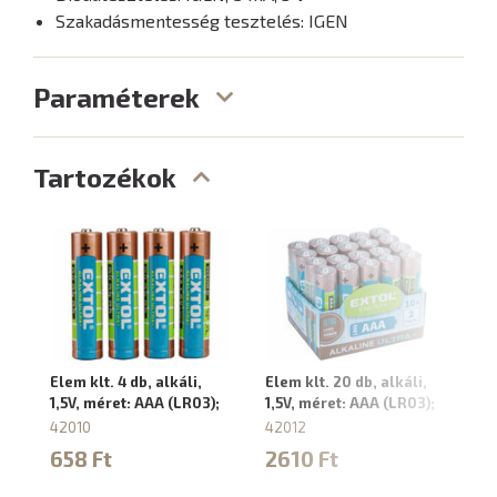
Szakadásmentesség tesztelés: IGEN
Paraméterek
Tartozékok
Elem klt. 4 db, alkáli,
Elem klt. 20 db, alkáli,
1,5V, méret: AAA (LR03);
1,5V, méret: AAA (LR03);
42010
42012
658 Ft
2610 Ft