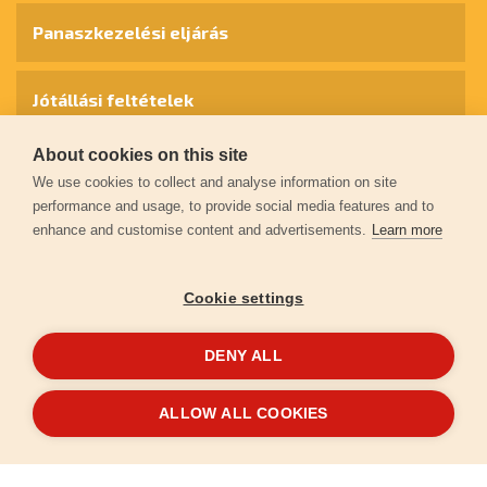
Panaszkezelési eljárás
Jótállási feltételek
About cookies on this site
Személyes adatok védelme
We use cookies to collect and analyse information on site
performance and usage, to provide social media features and to
enhance and customise content and advertisements.
Learn more
Kapcsolat
Cookie settings
Garancia regisztráció
DENY ALL
© 2026
extol.hu
- Minden jog fenntartva
ALLOW ALL COOKIES
Létrehozta
FEO