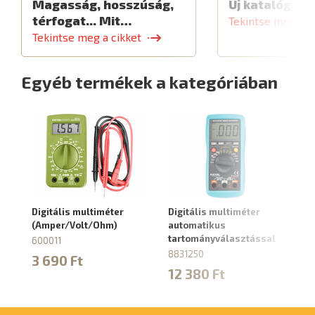
Magasság, hosszúság,
Új katalógus
térfogat... Mit…
Tekintse meg a c
Tekintse meg a cikket
Egyéb termékek a kategóriában
Digitális multiméter
Digitális multiméter
Di
(Amper/Volt/Ohm)
automatikus
88
tartományválasztással
600011
2
8831250
3 690 Ft
12 380 Ft