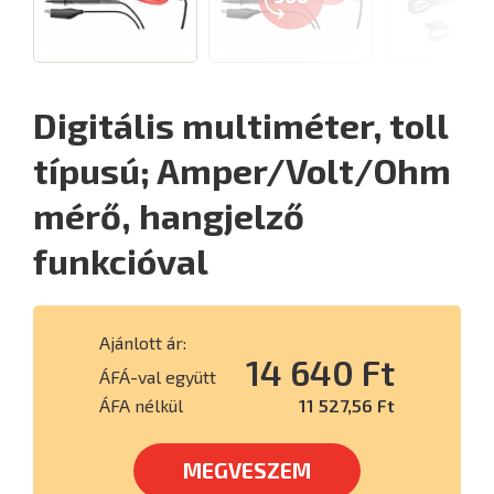
Digitális multiméter, toll
típusú; Amper/Volt/Ohm
mérő, hangjelző
funkcióval
Ajánlott ár:
14 640 Ft
ÁFÁ-val együtt
ÁFA nélkül
11 527,56 Ft
MEGVESZEM