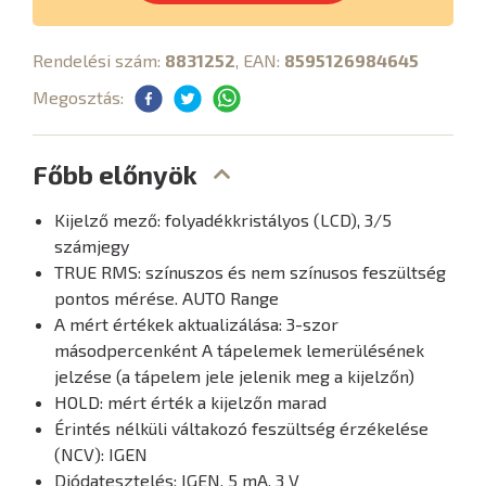
Rendelési szám:
8831252
, EAN:
8595126984645
Megosztás:
Főbb előnyök
Kijelző mező: folyadékkristályos (LCD), 3/5
számjegy
TRUE RMS: színuszos és nem színusos feszültség
pontos mérése. AUTO Range
A mért értékek aktualizálása: 3-szor
másodpercenként A tápelemek lemerülésének
jelzése (a tápelem jele jelenik meg a kijelzőn)
HOLD: mért érték a kijelzőn marad
Érintés nélküli váltakozó feszültség érzékelése
(NCV): IGEN
Diódatesztelés: IGEN, 5 mA, 3 V