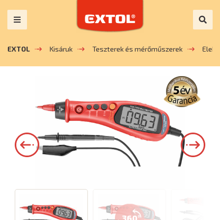
EXTOL
Kisáruk
Teszterek és mérőműszerek
Elek
360°