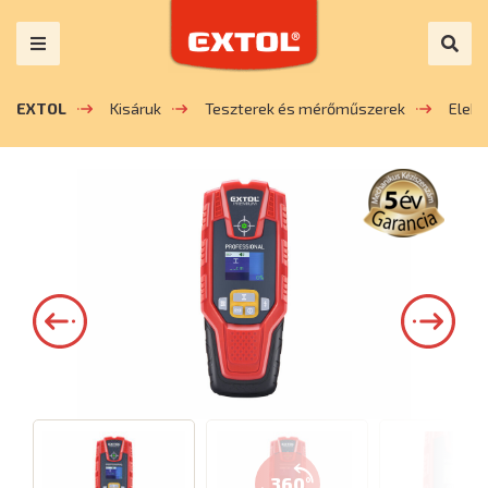
EXTOL
Kisáruk
Teszterek és mérőműszerek
Elek
360°