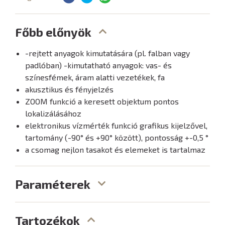
Főbb előnyök
-rejtett anyagok kimutatására (pl. falban vagy
padlóban) -kimutatható anyagok: vas- és
színesfémek, áram alatti vezetékek, fa
akusztikus és fényjelzés
ZOOM funkció a keresett objektum pontos
lokalizálásához
elektronikus vízmérték funkció grafikus kijelzővel,
tartomány (-90° és +90° között), pontosság +-0,5 °
a csomag nejlon tasakot és elemeket is tartalmaz
Paraméterek
Tartozékok