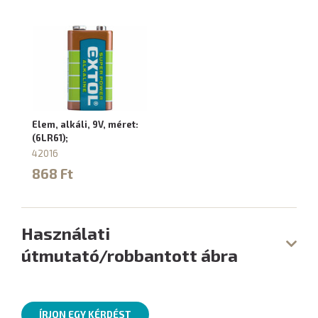
Elem, alkáli, 9V, méret:
(6LR61);
42016
868 Ft
Használati
útmutató/robbantott ábra
ÍRJON EGY KÉRDÉST