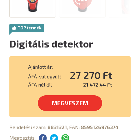
TOP termék
Digitális detektor
Ajánlott ár:
27 270 Ft
ÁFÁ-val együtt
ÁFA nélkül
21 472,44 Ft
MEGVESZEM
Rendelési szám:
8831321
, EAN:
8595126976374
Megosztás: