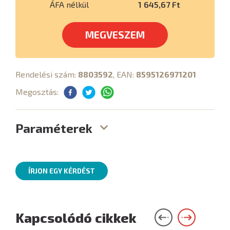
ÁFA nélkül
1 645,67 Ft
MEGVESZEM
Rendelési szám:
8803592
, EAN:
8595126971201
Megosztás:
Paraméterek
ÍRJON EGY KÉRDÉST
Kapcsolódó cikkek