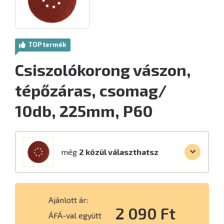
TOP termék
Csiszolókorong vászon,
tépőzáras, csomag/
10db, 225mm, P60
még
2 közül választhatsz
Ajánlott ár:
2 090 Ft
ÁFÁ-val együtt