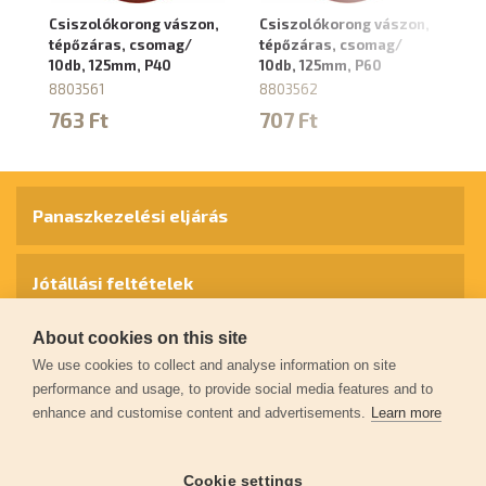
Csiszolókorong vászon,
Csiszolókorong vászon,
Cs
tépőzáras, csomag/
tépőzáras, csomag/
té
10db, 125mm, P40
10db, 125mm, P60
10
8803561
8803562
8
763 Ft
707 Ft
6
Panaszkezelési eljárás
Jótállási feltételek
About cookies on this site
Személyes adatok védelme
We use cookies to collect and analyse information on site
performance and usage, to provide social media features and to
enhance and customise content and advertisements.
Learn more
Kapcsolat
Cookie settings
Garancia regisztráció