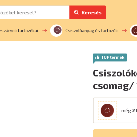
Keresés
rszámok tartozékai
Csiszolóanyag és tartozék
TOP termék
Csiszolók
csomag/ 
még
2 