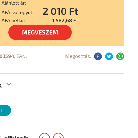
Ajánlott ár:
2 010 Ft
ÁFÁ-val együtt
ÁFA nélkül
1 582,68 Ft
MEGVESZEM
03594
, EAN:
Megosztás:
k
ST