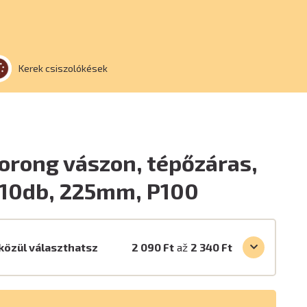
Kerek csiszolókések
orong vászon, tépőzáras,
10db, 225mm, P100
közül választhatsz
2 090 Ft
až
2 340 Ft