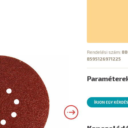
Rendelési szám:
88
8595126971225
Paramétere
ÍRJON EGY KÉRDÉ