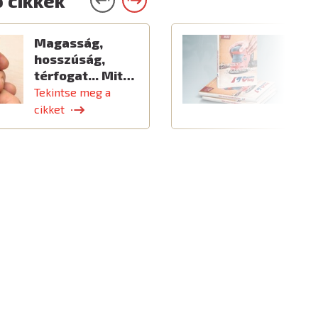
 cikkek
Magasság,
Ú
hosszúság,
térfogat... Mit…
Tekintse meg a
T
cikket
c