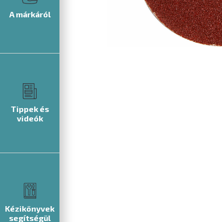
A márkáról
Tippek és
videók
Kézikönyvek
segítségül