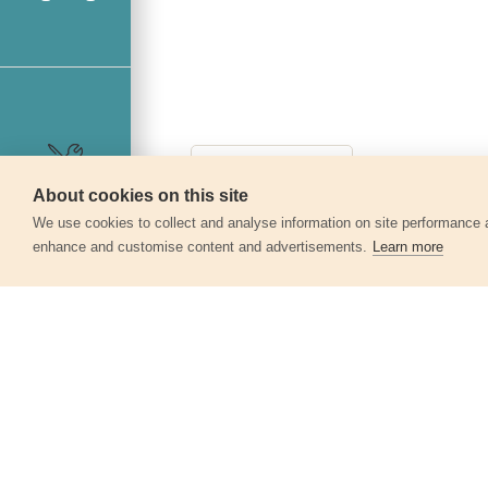
About cookies on this site
Szerviz
We use cookies to collect and analyse information on site performance 
enhance and customise content and advertisements.
Learn more
Egyéb termékek a kate