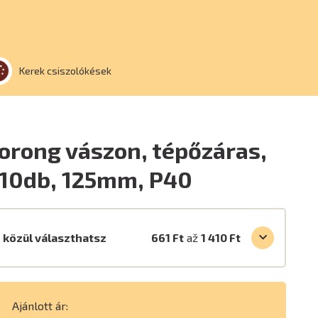
Kerek csiszolókések
orong vászon, tépőzáras,
10db, 125mm, P40
 közül választhatsz
661 Ft
až
1 410 Ft
Ajánlott ár: