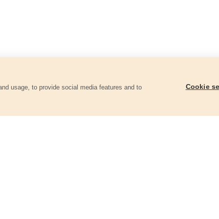
Cookie se
and usage, to provide social media features and to
góriában
Csiszolókorong vászon, tépőzáras,
Csiszolókorong vászo