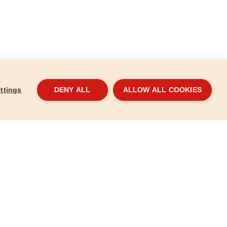
ttings
DENY ALL
ALLOW ALL COOKIES
n, tépőzáras,
Csiszolókorong vászon, tépőzáras,
Csis