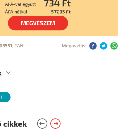
734 Ft
ÁFÁ-val együtt
ÁFA nélkül
577,95 Ft
MEGVESZEM
03551
, EAN:
Megosztás:
k
ST
 cikkek