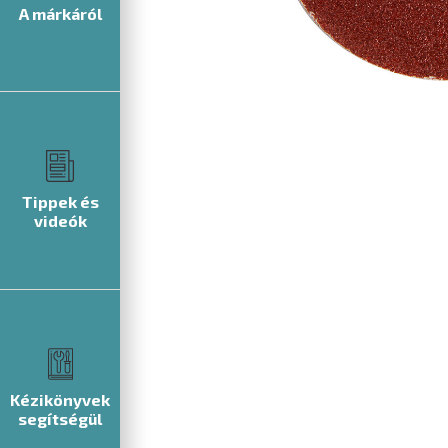
A márkáról
Tippek és
videók
Kézikönyvek
segítségül