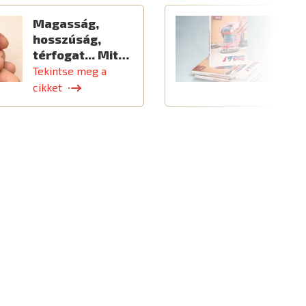
Magasság,
Ú
hosszúság,
térfogat... Mit…
Tekintse meg a
T
cikket
c