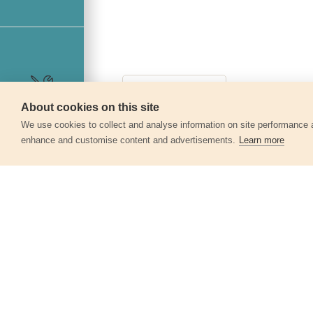
About cookies on this site
Szerviz
We use cookies to collect and analyse information on site performance 
enhance and customise content and advertisements.
Learn more
Egyéb termékek a kate
Csiszolókorong vászon, tépőzáras,