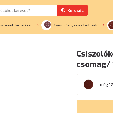
Keresés
rszámok tartozékai
Csiszolóanyag és tartozék
Csiszolók
csomag/ 
még
12