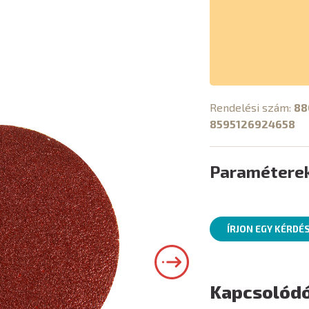
Rendelési szám:
88
8595126924658
Paramétere
ÍRJON EGY KÉRDÉ
Kapcsolódó