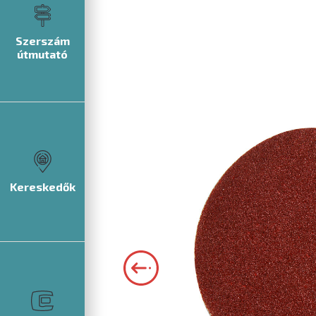
Szerszám
útmutató
Kereskedők