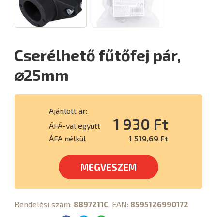
Cserélhető fűtőfej pár,
⌀25mm
Ajánlott ár:
1 930 Ft
ÁFÁ-val együtt
ÁFA nélkül
1 519,69 Ft
MEGVESZEM
Rendelési szám:
8897211C
, EAN:
8595126990172