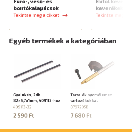
Fúró-, véső- és
Extol keverők
bontókalapácsok
keverékekhe
Tekintse meg a cikket
Tekintse meg a c
Egyéb termékek a kategóriában
Gyalukés, 2db,
Tartalék nyomólemez
Ta
82x5,7x1mm, 409113-hoz
tartozékokkal
8
409113-32
8797205B
5
2 590 Ft
7 680 Ft