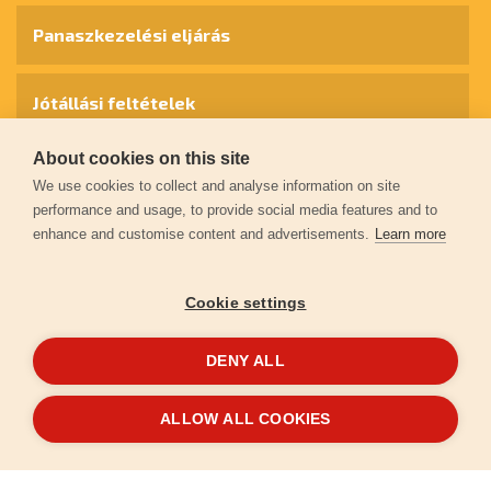
Panaszkezelési eljárás
Jótállási feltételek
About cookies on this site
Személyes adatok védelme
We use cookies to collect and analyse information on site
performance and usage, to provide social media features and to
enhance and customise content and advertisements.
Learn more
Kapcsolat
Cookie settings
Garancia regisztráció
DENY ALL
© 2026
extol.hu
- Minden jog fenntartva
ALLOW ALL COOKIES
Létrehozta
FEO