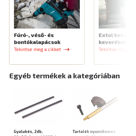
Fúró-, véső- és
Extol keverők
bontókalapácsok
keverékekhe
Tekintse meg a cikket
Tekintse meg a c
Egyéb termékek a kategóriában
Gyalukés, 2db,
Tartalék nyomólemez
Ta