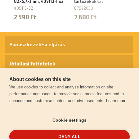
82x5,7x1mm, 409113-hoz
tartozékokkal
8
409113-32
8797205B
5
2 590 Ft
7 680 Ft
Panaszkezelési eljárás
Jótállási feltételek
About cookies on this site
Személyes adatok védelme
We use cookies to collect and analyse information on site
performance and usage, to provide social media features and to
enhance and customise content and advertisements.
Learn more
Kapcsolat
Cookie settings
Garancia regisztráció
DENY ALL