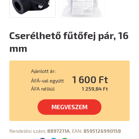
Cserélhető fűtőfej pár, 16
mm
Ajánlott ár:
1 600 Ft
ÁFÁ-val együtt
ÁFA nélkül
1 259,84 Ft
MEGVESZEM
Rendelési szám:
8897211A
, EAN:
8595126990158