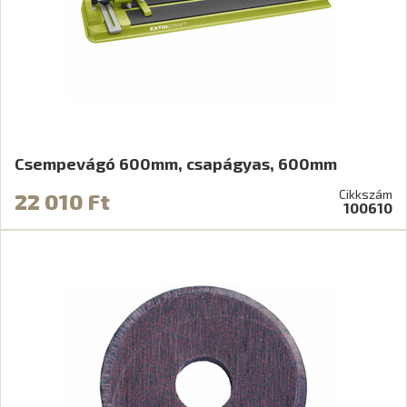
Csempevágó 600mm, csapágyas, 600mm
Cikkszám
22 010 Ft
100610