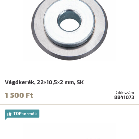
Vágókerék, 22×10,5×2 mm, SK
Cikkszám
1 500 Ft
8841073
TOP termék