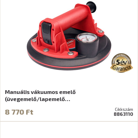
Manuális vákuumos emelő
(üvegemelő/lapemelő…
Cikkszám
8 770 Ft
8863110