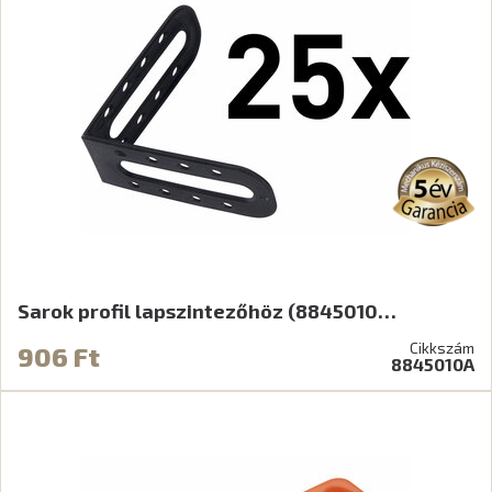
Sarok profil lapszintezőhöz (8845010…
Cikkszám
906 Ft
8845010A