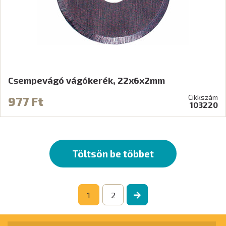
Csempevágó vágókerék, 22x6x2mm
Cikkszám
977 Ft
103220
Töltsön be többet
1
2