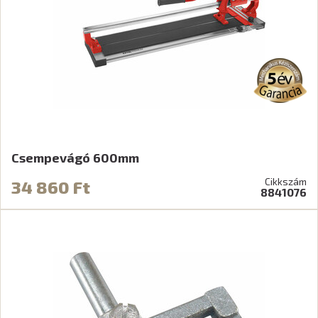
Csempevágó 600mm
Cikkszám
34 860 Ft
8841076