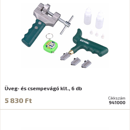
Üveg- és csempevágó klt., 6 db
Cikkszám
5 830 Ft
941000