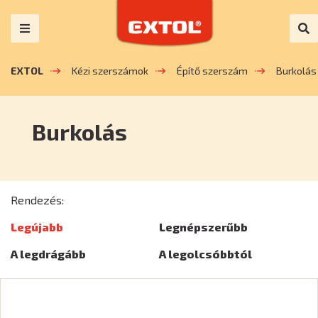
EXTOL
Kézi szerszámok
Építő szerszám
Burkolás
Burkolás
Rendezés:
Legújabb
Legnépszerűbb
A legdrágább
A legolcsóbbtól