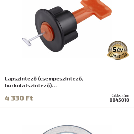
Lapszintező (csempeszintező,
burkolatszintező)…
Cikkszám
4 330 Ft
8845010