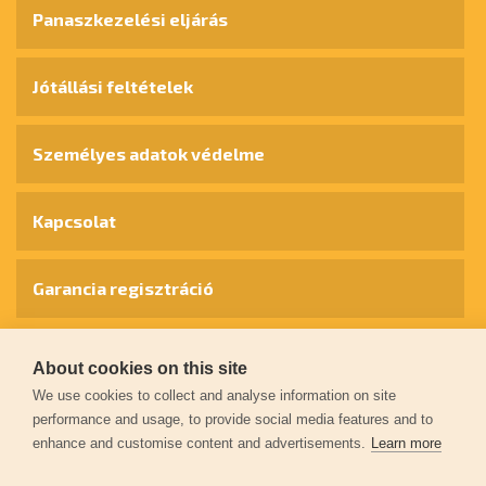
Panaszkezelési eljárás
Jótállási feltételek
Személyes adatok védelme
Kapcsolat
Garancia regisztráció
© 2026
extol.hu
- Minden jog fenntartva
About cookies on this site
We use cookies to collect and analyse information on site
Létrehozta
FEO
performance and usage, to provide social media features and to
enhance and customise content and advertisements.
Learn more