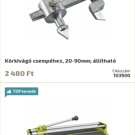
Körkivágó csempéhez, 20-90mm; állítható
Cikkszám
2 480 Ft
103900
TOP termék