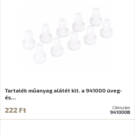
Tartalék műanyag alátét klt. a 941000 üveg-
és…
Cikkszám
222 Ft
941000B