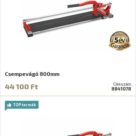
Csempevágó 800mm
Cikkszám
44 100 Ft
8841078
TOP termék