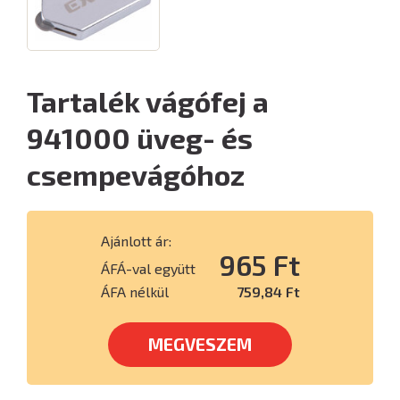
Tartalék vágófej a
941000 üveg- és
csempevágóhoz
Ajánlott ár:
965 Ft
ÁFÁ-val együtt
ÁFA nélkül
759,84 Ft
MEGVESZEM