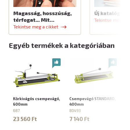
Magasság, hosszúság,
Új katalógus
térfogat... Mit…
Tekintse meg a c
Tekintse meg a cikket
Egyéb termékek a kategóriában
Körkivágós csempevágó,
Csempevágó STANDARD,
C
600mm
400mm
2
687
80493
10
23 560 Ft
7 140 Ft
9