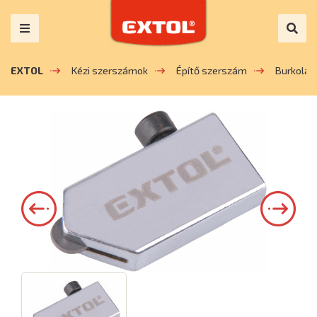
EXTOL
Kézi szerszámok
Építő szerszám
Burkolás