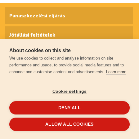
Panaszkezelési eljárás
Jótállási feltételek
About cookies on this site
Személyes adatok védelme
We use cookies to collect and analyse information on site
performance and usage, to provide social media features and to
enhance and customise content and advertisements.
Learn more
Kapcsolat
Cookie settings
Garancia regisztráció
DENY ALL
© 2026
extol.hu
- Minden jog fenntartva
ALLOW ALL COOKIES
Létrehozta
FEO