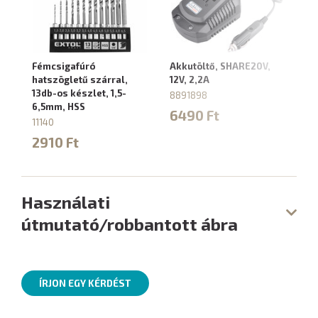
Fémcsigafúró
Akkutöltő, SHARE20V,
Ak
hatszögletű szárral,
12V, 2,2A
4,
13db-os készlet, 1,5-
8891898
88
6,5mm, HSS
6490 Ft
9
11140
2910 Ft
Használati
útmutató/robbantott ábra
ÍRJON EGY KÉRDÉST