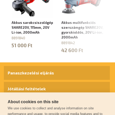
Akkus sarokcsiszológép
Akkus multifunkciós
Ak
SHARE20V, 115mm, 20V
szerszámgép SHARE20V,
SH
Li-ion, 2000mAh
gyorskioldós, 20V Li-ion,
2
2000mAh
8891840
8
8891842
51 000 Ft
4
42 600 Ft
Panaszkezelési eljárás
Jótállási feltételek
About cookies on this site
Személyes adatok védelme
We use cookies to collect and analyse information on site
performance and usage, to provide social media features and to