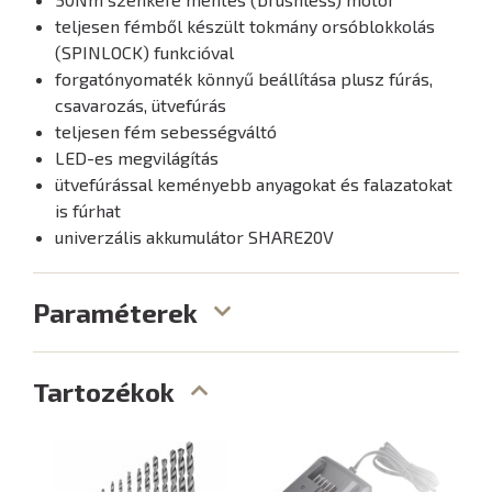
teljesen fémből készült tokmány orsóblokkolás
(SPINLOCK) funkcióval
forgatónyomaték könnyű beállítása plusz fúrás,
csavarozás, ütvefúrás
teljesen fém sebességváltó
LED-es megvilágítás
ütvefúrással keményebb anyagokat és falazatokat
is fúrhat
univerzális akkumulátor SHARE20V
Paraméterek
Tartozékok