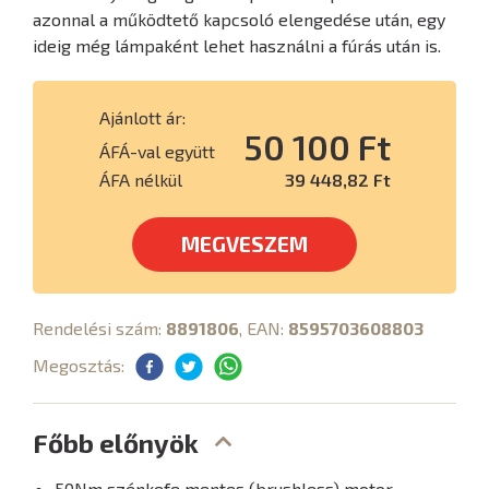
azonnal a működtető kapcsoló elengedése után, egy
ideig még lámpaként lehet használni a fúrás után is.
Ajánlott ár:
50 100 Ft
ÁFÁ-val együtt
ÁFA nélkül
39 448,82 Ft
MEGVESZEM
Rendelési szám:
8891806
, EAN:
8595703608803
Megosztás:
Főbb előnyök
50Nm szénkefe mentes (brushless) motor