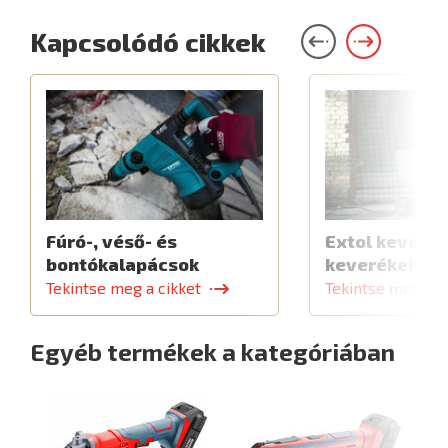
Kapcsolódó cikkek
Fúró-, véső- és
Extol keverők
bontókalapácsok
keverékekhe
Tekintse meg a cikket
Tekintse meg a c
Egyéb termékek a kategóriában