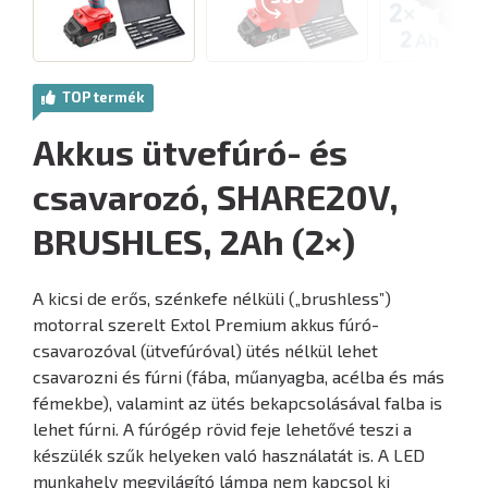
TOP termék
Akkus ütvefúró- és
csavarozó, SHARE20V,
BRUSHLES, 2Ah (2×)
A kicsi de erős, szénkefe nélküli („brushless”)
motorral szerelt Extol Premium akkus fúró-
csavarozóval (ütvefúróval) ütés nélkül lehet
csavarozni és fúrni (fába, műanyagba, acélba és más
fémekbe), valamint az ütés bekapcsolásával falba is
lehet fúrni. A fúrógép rövid feje lehetővé teszi a
készülék szűk helyeken való használatát is. A LED
munkahely megvilágító lámpa nem kapcsol ki