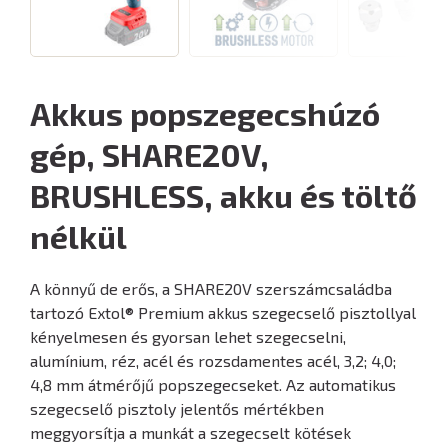
Akkus popszegecshúzó
gép, SHARE20V,
BRUSHLESS, akku és töltő
nélkül
A könnyű de erős, a SHARE20V szerszámcsaládba
tartozó Extol® Premium akkus szegecselő pisztollyal
kényelmesen és gyorsan lehet szegecselni,
alumínium, réz, acél és rozsdamentes acél, 3,2; 4,0;
4,8 mm átmérőjű popszegecseket. Az automatikus
szegecselő pisztoly jelentős mértékben
meggyorsítja a munkát a szegecselt kötések