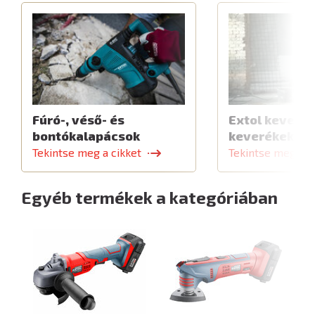
Fúró-, véső- és
Extol keverők
bontókalapácsok
keverékekhe
Tekintse meg a cikket
Tekintse meg a c
Egyéb termékek a kategóriában