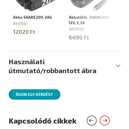
Akku SHARE20V, 2Ah
Akkutöltő, SHARE20V,
Ak
12V, 2,2A
4,
8891881
8891898
88
12020 Ft
6490 Ft
9
Használati
útmutató/robbantott ábra
ÍRJON EGY KÉRDÉST
Kapcsolódó cikkek