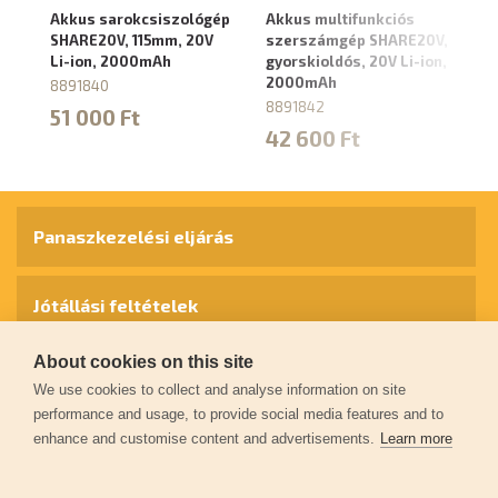
Akkus sarokcsiszológép
Akkus multifunkciós
Ak
SHARE20V, 115mm, 20V
szerszámgép SHARE20V,
SH
Li-ion, 2000mAh
gyorskioldós, 20V Li-ion,
2
2000mAh
8891840
8
8891842
51 000 Ft
4
42 600 Ft
Panaszkezelési eljárás
Jótállási feltételek
About cookies on this site
Személyes adatok védelme
We use cookies to collect and analyse information on site
performance and usage, to provide social media features and to
enhance and customise content and advertisements.
Learn more
Kapcsolat