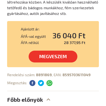
létrehozása közben. A készülék kiválóan használható
tetőfedő és bádogos munkákhoz, fém szerkezetek
gyártásához, autók javításához stb.
Ajánlott ár:
36 040 Ft
ÁFÁ-val együtt
ÁFA nélkül
28 377,95 Ft
MEGVESZEM
Rendelési szám:
8891869
, EAN:
8595703611049
Megosztás:
Főbb előnyök