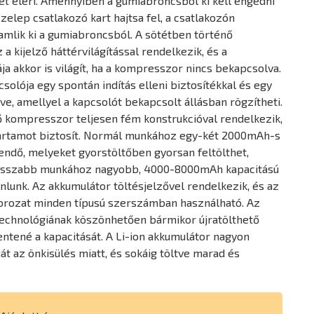
et eléri. Amennyiben a gumiabroncsból ki kell engedni
zelep csatlakozó kart hajtsa fel, a csatlakozón
amlik ki a gumiabroncsból. A sötétben történő
 kijelző háttérvilágítással rendelkezik, és a
 akkor is világít, ha a kompresszor nincs bekapcsolva.
olója egy spontán indítás elleni biztosítékkal és egy
ve, amellyel a kapcsolót bekapcsolt állásban rögzítheti.
 kompresszor teljesen fém konstrukcióval rendelkezik,
artamot biztosít. Normál munkához egy-két 2000mAh-s
endő, melyeket gyorstöltőben gyorsan feltölthet,
osszabb munkához nagyobb, 4000-8000mAh kapacitású
nlunk. Az akkumulátor töltésjelzővel rendelkezik, és az
rozat minden típusú szerszámban használható. Az
technológiának köszönhetően bármikor újratölthető
entené a kapacitását. A Li-ion akkumulátor nagyon
át az önkisülés miatt, és sokáig töltve marad és