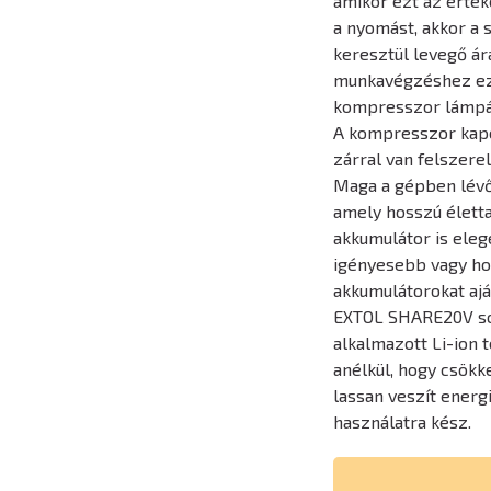
amikor ezt az érték
a nyomást, akkor a s
keresztül levegő ár
munkavégzéshez ez a
kompresszor lámpája
A kompresszor kapcs
zárral van felszerel
Maga a gépben lévő
amely hosszú élett
akkumulátor is eleg
igényesebb vagy h
akkumulátorokat ajá
EXTOL SHARE20V so
alkalmazott Li-ion 
anélkül, hogy csökk
lassan veszít energi
használatra kész.