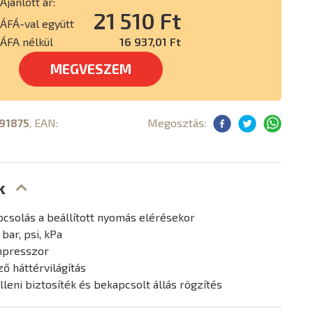
Ajánlott ár:
21 510 Ft
ÁFÁ-val együtt
ÁFA nélkül
16 937,01 Ft
MEGVESZEM
91875
, EAN:
Megosztás:
k
pcsolás a beállított nyomás elérésekor
bar, psi, kPa
mpresszor
ző háttérvilágítás
lleni biztosíték és bekapcsolt állás rögzítés