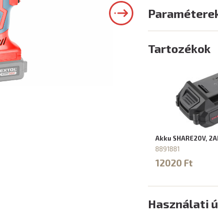
Paramétere
Tartozékok
Akku SHARE20V, 2A
8891881
12020 Ft
Használati 