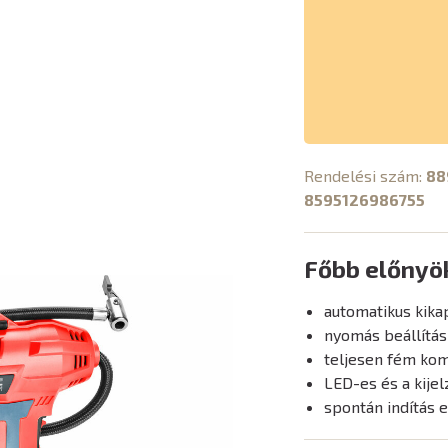
Rendelési szám:
88
8595126986755
Főbb előnyö
automatikus kika
nyomás beállítás 
teljesen fém ko
LED-es és a kijel
spontán indítás e