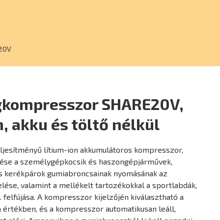
20V
gkompresszor SHARE20V,
n, akku és töltő nélkül
eljesítményű lítium-ion akkumulátoros kompresszor,
ése a személygépkocsik és haszongépjárművek,
s kerékpárok gumiabroncsainak nyomásának az
lése, valamint a mellékelt tartozékokkal a sportlabdák,
 felfújása. A kompresszor kijelzőjén kiválasztható a
a értékben, és a kompresszor automatikusan leáll,