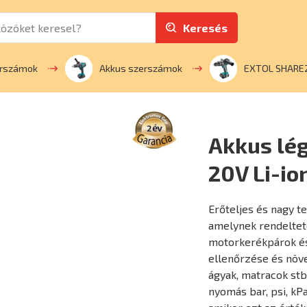
Keresés
erszámok
Akkus szerszámok
EXTOL SHARE
Akkus lé
20V Li-io
Erőteljes és nagy t
amelynek rendeltet
motorkerékpárok é
ellenőrzése és növe
ágyak, matracok stb.
nyomás bar, psi, kP