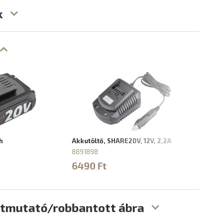
k
h
Akkutöltő, SHARE20V, 12V, 2,2A
Akku
8891898
8891
6490 Ft
972
útmutató/robbantott ábra