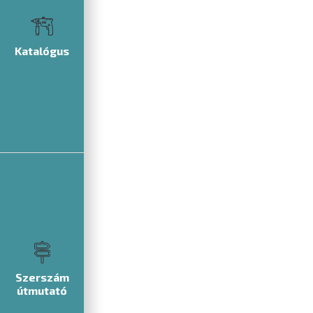
Katalógus
Szerszám
útmutató