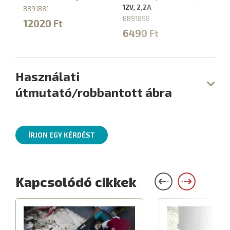
12V, 2,2A
4,
8891881
8891898
88
12020 Ft
6490 Ft
9
Használati
útmutató/robbantott ábra
ÍRJON EGY KÉRDÉST
Kapcsolódó cikkek