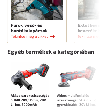
Fúró-, véső- és
Extol keverők
bontókalapácsok
keverékekhe
Tekintse meg a cikket
Tekintse meg a c
Egyéb termékek a kategóriában
Akkus sarokcsiszológép
Akkus multifunkciós
Ak
SHARE20V, 115mm, 20V
szerszámgép SHARE20V,
SH
Li-ion, 2000mAh
gyorskioldós, 20V Li-ion,
2