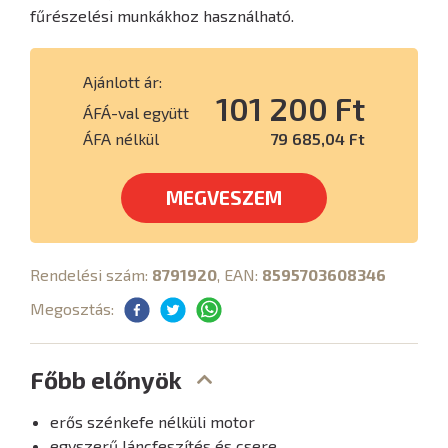
fűrészelési munkákhoz használható.
Ajánlott ár:
101 200 Ft
ÁFÁ-val együtt
ÁFA nélkül
79 685,04 Ft
MEGVESZEM
Rendelési szám:
8791920
, EAN:
8595703608346
Megosztás:
Főbb előnyök
erős szénkefe nélküli motor
egyszerű láncfeszítés és csere