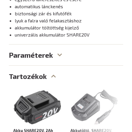
automatikus lánckenés
biztonsági zár és kifutófék
lyuk a falra való felakasztáshoz
akkumulátor töltöttség kijelző
univerzális akkumulátor SHARE20V
Paraméterek
Tartozékok
Akku SHARE20V, 2Ah
Akkutöltő, SHARE20V,
Ak