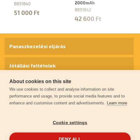
2000mAh
8891840
8
8891842
51 000 Ft
4
42 600 Ft
Panaszkezelési eljárás
Jótállási feltételek
About cookies on this site
Személyes adatok védelme
We use cookies to collect and analyse information on site
performance and usage, to provide social media features and to
enhance and customise content and advertisements.
Learn more
Kapcsolat
Cookie settings
Garancia regisztráció
DENY ALL