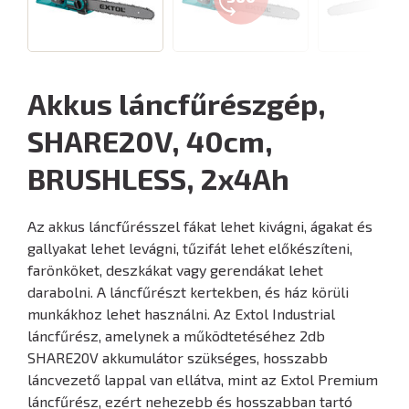
Akkus láncfűrészgép,
SHARE20V, 40cm,
BRUSHLESS, 2x4Ah
Az akkus láncfűrésszel fákat lehet kivágni, ágakat és
gallyakat lehet levágni, tűzifát lehet előkészíteni,
farönköket, deszkákat vagy gerendákat lehet
darabolni. A láncfűrészt kertekben, és ház körüli
munkákhoz lehet használni. Az Extol Industrial
láncfűrész, amelynek a működtetéséhez 2db
SHARE20V akkumulátor szükséges, hosszabb
láncvezető lappal van ellátva, mint az Extol Premium
láncfűrész, ezért nehezebb és hosszabban tartó