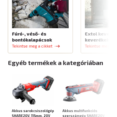
Fúró-, véső- és
Extol keverők
bontókalapácsok
keverékekhe
Tekintse meg a cikket
Tekintse meg a c
Egyéb termékek a kategóriában
Akkus sarokcsiszológép
Akkus multifunkciós
Ak
SHARE20V, 115mm, 20V
szerszámgép SHARE20V,
SH