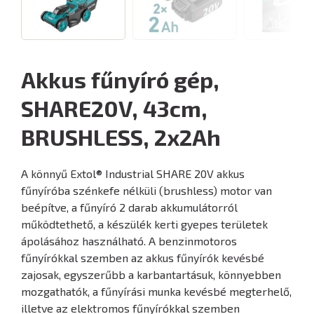
Akkus fűnyíró gép,
SHARE20V, 43cm,
BRUSHLESS, 2x2Ah
A könnyű Extol® Industrial SHARE 20V akkus
fűnyíróba szénkefe nélküli (brushless) motor van
beépítve, a fűnyíró 2 darab akkumulátorról
működtethető, a készülék kerti gyepes területek
ápolásához használható. A benzinmotoros
fűnyírókkal szemben az akkus fűnyírók kevésbé
zajosak, egyszerűbb a karbantartásuk, könnyebben
mozgathatók, a fűnyírási munka kevésbé megterhelő,
illetve az elektromos fűnyírókkal szemben