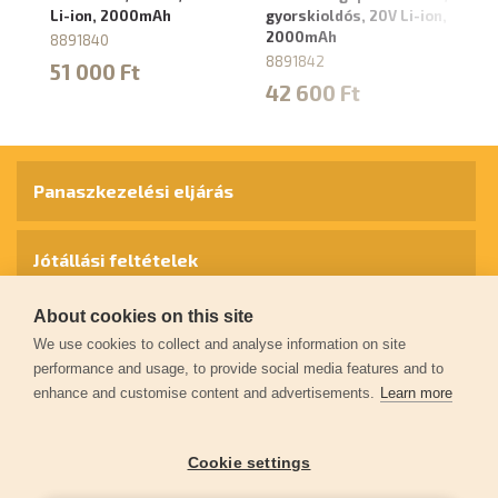
Li-ion, 2000mAh
gyorskioldós, 20V Li-ion,
2
2000mAh
8891840
8
8891842
51 000 Ft
4
42 600 Ft
Panaszkezelési eljárás
Jótállási feltételek
About cookies on this site
Személyes adatok védelme
We use cookies to collect and analyse information on site
performance and usage, to provide social media features and to
enhance and customise content and advertisements.
Learn more
Kapcsolat
Cookie settings
Garancia regisztráció