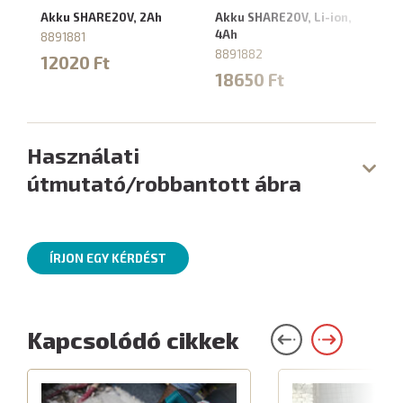
Akku SHARE20V, 2Ah
Akku SHARE20V, Li-ion,
Ak
4Ah
SH
8891881
8891882
8
12020 Ft
18650 Ft
1
Használati
útmutató/robbantott ábra
ÍRJON EGY KÉRDÉST
Kapcsolódó cikkek