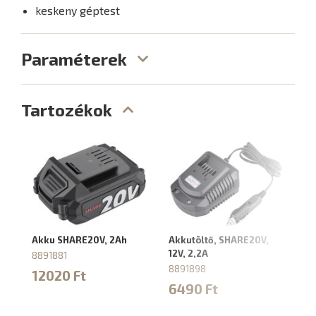
keskeny géptest
Paraméterek
Tartozékok
Akku SHARE20V, 2Ah
Akkutöltő, SHARE20V,
Ak
12V, 2,2A
4,
8891881
8891898
88
12020 Ft
6490 Ft
9