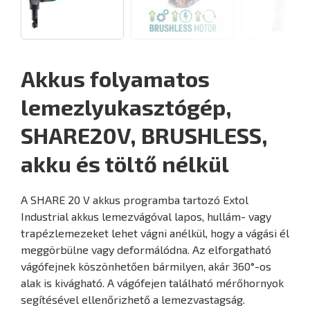
Akkus folyamatos
lemezlyukasztógép,
SHARE20V, BRUSHLESS,
akku és töltő nélkül
A SHARE 20 V akkus programba tartozó Extol
Industrial akkus lemezvágóval lapos, hullám- vagy
trapézlemezeket lehet vágni anélkül, hogy a vágási él
meggörbülne vagy deformálódna. Az elforgatható
vágófejnek köszönhetően bármilyen, akár 360°-os
alak is kivágható. A vágófejen található mérőhornyok
segítésével ellenőrizhető a lemezvastagság.