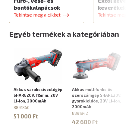
Fúró-, véső- és
Extol keverők
bontókalapácsok
keverékekhe
Tekintse meg a cikket
Tekintse meg a c
Egyéb termékek a kategóriában
Akkus sarokcsiszológép
Akkus multifunkciós
Ak
SHARE20V, 115mm, 20V
szerszámgép SHARE20V,
SH
Li-ion, 2000mAh
gyorskioldós, 20V Li-ion,
2
2000mAh
8891840
8
8891842
51 000 Ft
4
42 600 Ft