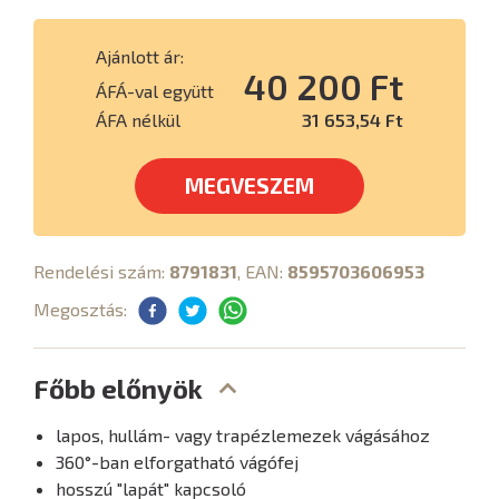
Ajánlott ár:
40 200 Ft
ÁFÁ-val együtt
ÁFA nélkül
31 653,54 Ft
MEGVESZEM
Rendelési szám:
8791831
, EAN:
8595703606953
Megosztás:
Főbb előnyök
lapos, hullám- vagy trapézlemezek vágásához
360°-ban elforgatható vágófej
hosszú "lapát" kapcsoló