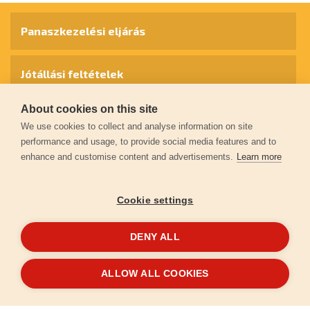
Panaszkezelési eljárás
Jótállási feltételek
About cookies on this site
Személyes adatok védelme
We use cookies to collect and analyse information on site
performance and usage, to provide social media features and to
enhance and customise content and advertisements.
Learn more
Kapcsolat
Cookie settings
Garancia regisztráció
DENY ALL
© 2026
extol.hu
- Minden jog fenntartva
ALLOW ALL COOKIES
Létrehozta
FEO