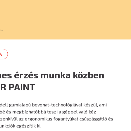
..
A
mes érzés munka közben
R PAINT
ell gumialapú bevonat-technológiával készül, ami
é és megbízhatóbbá teszi a géppel való kéz
Ezenkívül az ergonomikus fogantyúkat csúszásgátló és
nkciók egészítik ki.