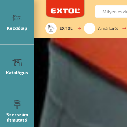
Kezdőlap
EXTOL
A márkáról
Katalógus
Szerszám
útmutató