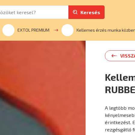
Keresés
EXTOL PREMIUM
Kellemes érzés munka közben.
VISSZ
Kelle
RUBBE
A legtöbb mod
kényelmesebb
érintkezést. 
rezgésgátló fu