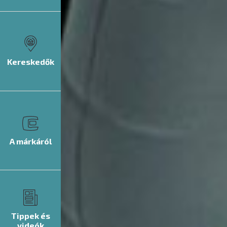
Kereskedők
A márkáról
Tippek és
videók