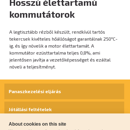
Hosszú élettartamú
kommutátorok
A legtisztább rézből készült, rendkívül tartós
tekercsek kivételes hőállóságot garantálnak 250°C-
ig, és így növelik a motor élettartamát. A
kommutátor ezüsttartalma teljes 0,8%, ami
jelentősen javítja a vezetőképességet és ezáltal
növeli a teljesítményt.
Panaszkezelési eljárás
Jótállási feltételek
About cookies on this site
Személyes adatok védelme