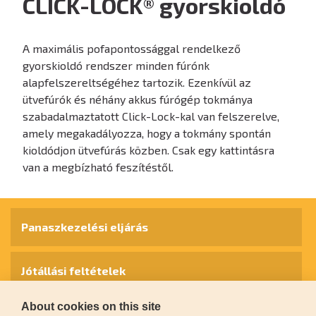
CLICK-LOCK® gyorskioldó
A maximális pofapontossággal rendelkező
gyorskioldó rendszer minden fúrónk
alapfelszereltségéhez tartozik. Ezenkívül az
ütvefúrók és néhány akkus fúrógép tokmánya
szabadalmaztatott Click-Lock-kal van felszerelve,
amely megakadályozza, hogy a tokmány spontán
kioldódjon ütvefúrás közben. Csak egy kattintásra
van a megbízható feszítéstől.
Panaszkezelési eljárás
Jótállási feltételek
About cookies on this site
Személyes adatok védelme