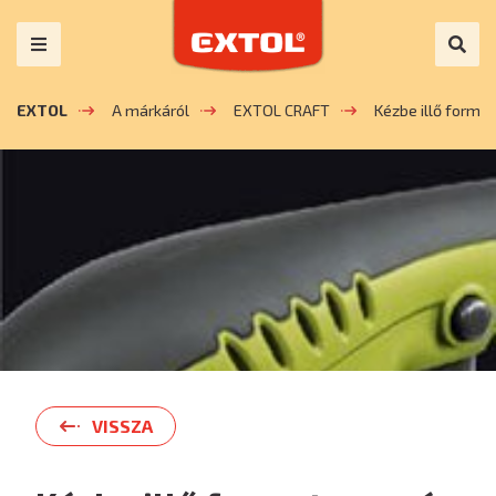
EXTOL
A márkáról
EXTOL CRAFT
Kézbe illő forma
VISSZA