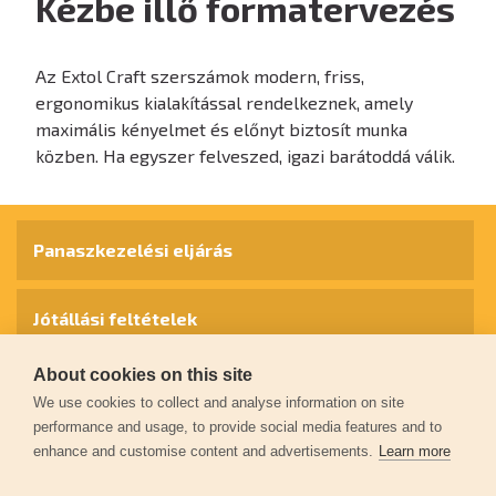
Kézbe illő formatervezés
Az Extol Craft szerszámok modern, friss,
ergonomikus kialakítással rendelkeznek, amely
maximális kényelmet és előnyt biztosít munka
közben. Ha egyszer felveszed, igazi barátoddá válik.
Panaszkezelési eljárás
Jótállási feltételek
About cookies on this site
Személyes adatok védelme
We use cookies to collect and analyse information on site
performance and usage, to provide social media features and to
enhance and customise content and advertisements.
Learn more
Kapcsolat