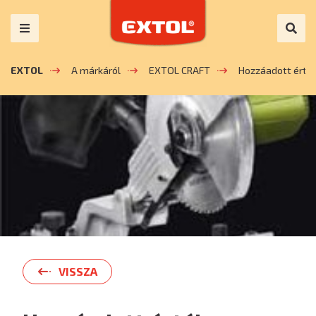
EXTOL
A márkáról
EXTOL CRAFT
Hozzáadott érté
VISSZA