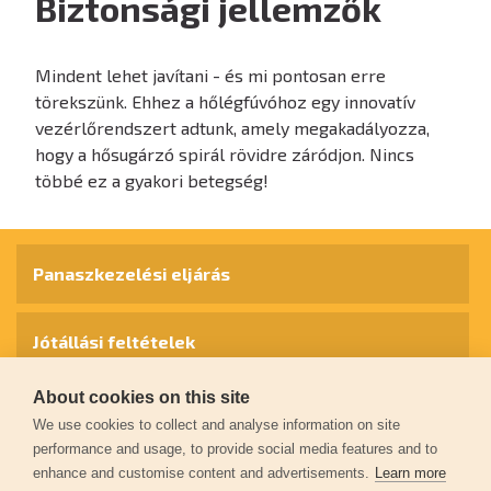
Biztonsági jellemzők
Mindent lehet javítani - és mi pontosan erre
törekszünk. Ehhez a hőlégfúvóhoz egy innovatív
vezérlőrendszert adtunk, amely megakadályozza,
hogy a hősugárzó spirál rövidre záródjon. Nincs
többé ez a gyakori betegség!
Panaszkezelési eljárás
Jótállási feltételek
About cookies on this site
Személyes adatok védelme
We use cookies to collect and analyse information on site
performance and usage, to provide social media features and to
enhance and customise content and advertisements.
Learn more
Kapcsolat