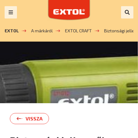
EXTOL
A márkáról
EXTOL CRAFT
Biztonsági jelle
VISSZA