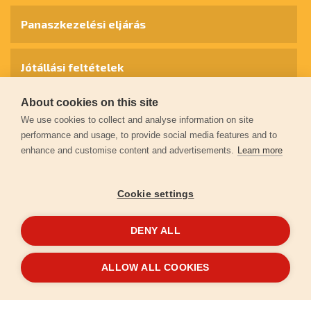
Panaszkezelési eljárás
Jótállási feltételek
About cookies on this site
Személyes adatok védelme
We use cookies to collect and analyse information on site
performance and usage, to provide social media features and to
enhance and customise content and advertisements.
Learn more
Kapcsolat
Cookie settings
Garancia regisztráció
DENY ALL
© 2026
extol.hu
- Minden jog fenntartva
ALLOW ALL COOKIES
Létrehozta
FEO