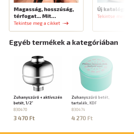
Magasság, hosszúság,
Új katalógus
térfogat... Mit…
Tekintse meg a c
Tekintse meg a cikket
Egyéb termékek a kategóriában
Zuhanyszűrő + aktívszén
Zuhanyszűrő betét,
S
betét, 1/2"
tartalék, KDF
sz
830470
830474
81
3 470 Ft
4 270 Ft
2