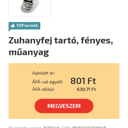
TOP termék
Zuhanyfej tartó, fényes,
műanyag
Ajánlott ár:
801 Ft
ÁFÁ-val együtt
ÁFA nélkül
630,71 Ft
MEGVESZEM
Rendelési szám:
830241
, EAN:
8595126911849