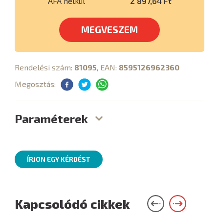
ÁFA nélkül
2 897,64 Ft
MEGVESZEM
Rendelési szám:
81095
, EAN:
8595126962360
Megosztás:
Paraméterek
ÍRJON EGY KÉRDÉST
Kapcsolódó cikkek