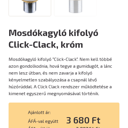
Mosdókagyló kifolyó
Click-Clack, króm
Mosdókagyló kifolyó "Click-Clack". Nem kell többé
azon gondolkodnia, hová tegye a gumidugót, a lánc
nem lesz útban, és nem zavarja a kifolyó
kényelmetlen szabályozása a csapnál lévő
húzórúddal. A Click Clack rendszer működtetése a
kimenet egyszerű megnyomásával történik.
Ajánlott ár:
3 680 Ft
ÁFÁ-val együtt