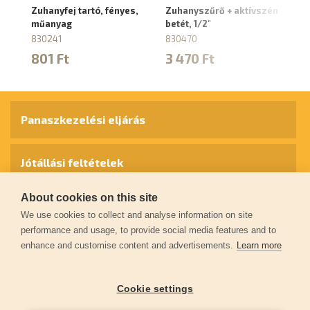
Zuhanyfej tartó, fényes,
Zuhanyszűrő + aktívszén
Zu
műanyag
betét, 1/2"
ta
830241
830470
8
801 Ft
3 470 Ft
4
Panaszkezelési eljárás
Jótállási feltételek
About cookies on this site
Személyes adatok védelme
We use cookies to collect and analyse information on site
performance and usage, to provide social media features and to
enhance and customise content and advertisements.
Learn more
Kapcsolat
Cookie settings
Garancia regisztráció